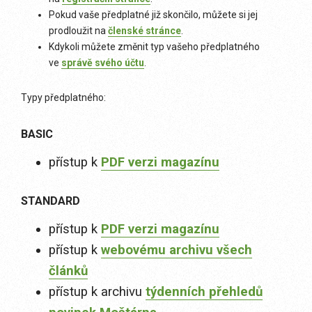
Pokud vaše předplatné již skončilo, můžete si jej
prodloužit na
členské stránce
.
Kdykoli můžete změnit typ vašeho předplatného
ve
správě svého účtu
.
Typy předplatného:
BASIC
přístup k
PDF verzi magazínu
STANDARD
přístup k
PDF verzi magazínu
přístup k
webovému archivu všech
článků
přístup k archivu
týdenních přehledů