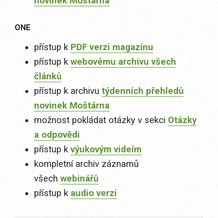
novinek Moštárna
ONE
přístup k
PDF verzi magazínu
přístup k
webovému archivu všech
článků
přístup k archivu
týdenních přehledů
novinek Moštárna
možnost pokládat otázky v sekci
Otázky
a odpovědi
přístup k
výukovým videím
kompletní archiv záznamů
všech
webinářů
přístup k
audio verzi