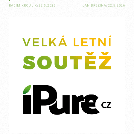
RADIM KROULÍK
/
22.5.2026
JAN BŘEZINA
/
22.5.2026