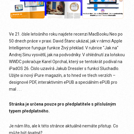
Ve 21. čísle letošního roku najdete recenzi MacBooku Neo po
50 dnech práce v praxi. David Štanc ukázal, jak v rámci Apple
Intelligence funguje funkce Živý překlad. V rubrice "Jak na"
Andrej Sinu vysvětlí, jak na podvodníky. V ohlédnutí za loňskou
WWDC pokračuje Karel Oprchal, který se tentokrát podíval na
iPadOS 26. Číslo uzavírá Jakub Dressler s funkcí Sluchadlo.
Užijte si nový iPure magazín, a to hned ve třech verzích –
designové PDF, interaktivním ePUB a speciálním ePUB pro
mal . . .
Stránka je určena pouze pro předplatitele s příslušným
typem předplatného.
Je nám líto, ale k této stránce aktuálně nemáte přístup. Co
může být špatně?