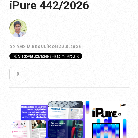
iPure 442/2026
OD
RADIM KROULÍK
ON
22.5.2026
0