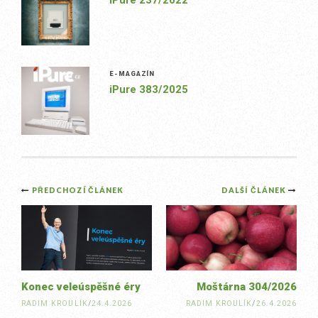
iPure 237/2022
E-MAGAZÍN
iPure 383/2025
Post
PŘEDCHOZÍ ČLÁNEK
DALŠÍ ČLÁNEK
navigation
Konec veleúspěšné éry
Moštárna 304/2026
RADIM KROULÍK
/
24.4.2026
RADIM KROULÍK
/
26.4.2026