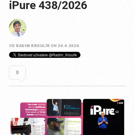
iPure 438/2026
OD
RADIM KROULÍK
ON
24.4.2026
0