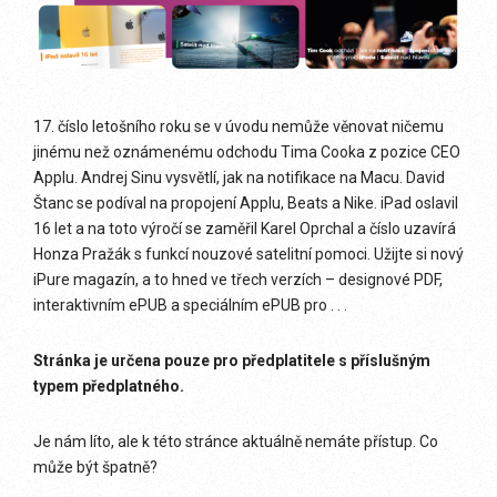
17. číslo letošního roku se v úvodu nemůže věnovat ničemu
jinému než oznámenému odchodu Tima Cooka z pozice CEO
Applu. Andrej Sinu vysvětlí, jak na notifikace na Macu. David
Štanc se podíval na propojení Applu, Beats a Nike. iPad oslavil
16 let a na toto výročí se zaměřil Karel Oprchal a číslo uzavírá
Honza Pražák s funkcí nouzové satelitní pomoci. Užijte si nový
iPure magazín, a to hned ve třech verzích – designové PDF,
interaktivním ePUB a speciálním ePUB pro . . .
Stránka je určena pouze pro předplatitele s příslušným
typem předplatného.
Je nám líto, ale k této stránce aktuálně nemáte přístup. Co
může být špatně?