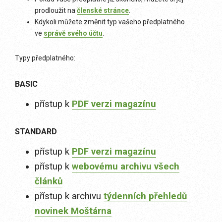
prodloužit na
členské stránce
.
Kdykoli můžete změnit typ vašeho předplatného
ve
správě svého účtu
.
Typy předplatného:
BASIC
přístup k
PDF verzi magazínu
STANDARD
přístup k
PDF verzi magazínu
přístup k
webovému archivu všech
článků
přístup k archivu
týdenních přehledů
novinek Moštárna