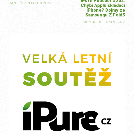
iPure Podcast #202:
JAN BŘEZINA
/
31.8.2023
Chybí Applu skládací
iPhone? Dojmy ze
Samsungu Z Fold5
RADIM KROULÍK
/
4.9.2023