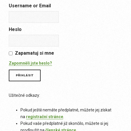
Username or Email
Heslo
Zapamatuj si mne
Zapomněli jste heslo?
Užitečné odkazy:
Pokud ještě nemáte předplatné, můžete jej získat
na
registrační stránce
.
Pokud vaše předplatné již skončilo, můžete si jej
prodloužit na
členské stránce
.