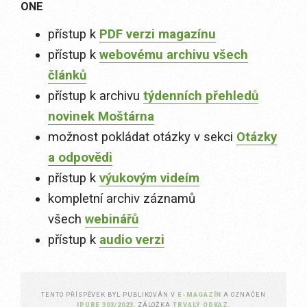
ONE
přístup k
PDF verzi magazínu
přístup k
webovému archivu všech
článků
přístup k archivu
týdenních přehledů
novinek Moštárna
možnost pokládat otázky v sekci
Otázky
a odpovědi
přístup k
výukovým videím
kompletní archiv záznamů
všech
webinářů
přístup k
audio verzi
TENTO PŘÍSPĚVEK BYL PUBLIKOVÁN V
E-MAGAZÍN
A OZNAČEN
IPURE 303/2023
. ZÁLOŽKA
TRVALÝ ODKAZ
.