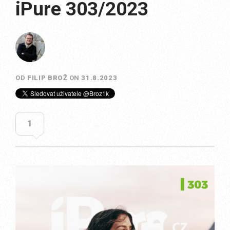
iPure 303/2023
OD
FILIP BROŽ
ON
31.8.2023
1