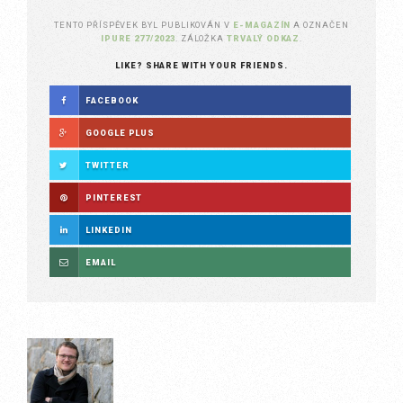
TENTO PŘÍSPĚVEK BYL PUBLIKOVÁN V
E-MAGAZÍN
A OZNAČEN
IPURE 277/2023
. ZÁLOŽKA
TRVALÝ ODKAZ
.
LIKE? SHARE WITH YOUR FRIENDS.
FACEBOOK
GOOGLE PLUS
TWITTER
PINTEREST
LINKEDIN
EMAIL