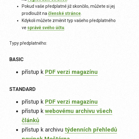
Pokud vaše předplatné již skončilo, můžete si jej
prodloužit na
členské stránce
.
Kdykoli můžete změnit typ vašeho předplatného
ve
správě svého účtu
.
Typy předplatného:
BASIC
přístup k
PDF verzi magazínu
STANDARD
přístup k
PDF verzi magazínu
přístup k
webovému archivu všech
článků
přístup k archivu
týdenních přehledů