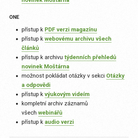
novinek Moštárna
ONE
přístup k
PDF verzi magazínu
přístup k
webovému archivu všech
článků
přístup k archivu
týdenních přehledů
novinek Moštárna
možnost pokládat otázky v sekci
Otázky
a odpovědi
přístup k
výukovým videím
kompletní archiv záznamů
všech
webinářů
přístup k
audio verzi