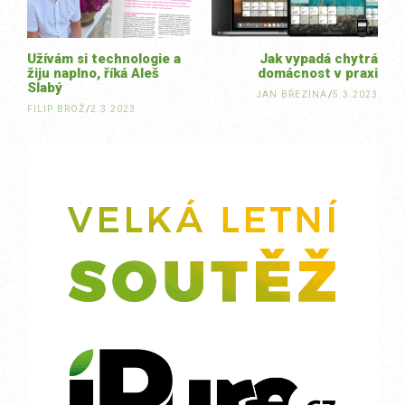
Užívám si technologie a
Jak vypadá chytrá
žiju naplno, říká Aleš
domácnost v praxi
Slabý
JAN BŘEZINA
/
5.3.2023
FILIP BROŽ
/
2.3.2023