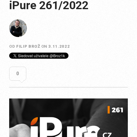
iPure 261/2022
OD
FILIP BROŽ
ON
3.11.2022
0