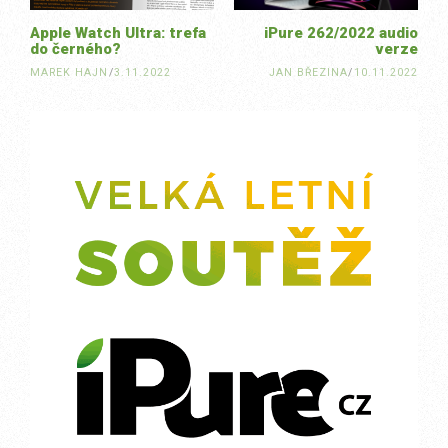
Apple Watch Ultra: trefa
iPure 262/2022 audio
do černého?
verze
MAREK HAJN
/
3.11.2022
JAN BŘEZINA
/
10.11.2022