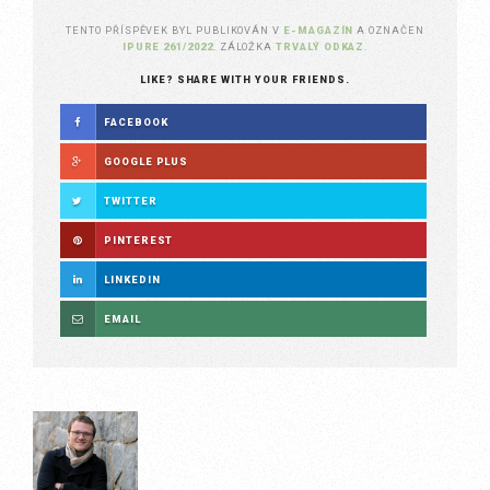
TENTO PŘÍSPĚVEK BYL PUBLIKOVÁN V
E-MAGAZÍN
A OZNAČEN
IPURE 261/2022
. ZÁLOŽKA
TRVALÝ ODKAZ
.
LIKE? SHARE WITH YOUR FRIENDS.
FACEBOOK
GOOGLE PLUS
TWITTER
PINTEREST
LINKEDIN
EMAIL