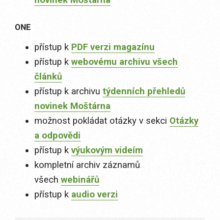
novinek Moštárna
ONE
přístup k
PDF verzi magazínu
přístup k
webovému archivu všech
článků
přístup k archivu
týdenních přehledů
novinek Moštárna
možnost pokládat otázky v sekci
Otázky
a odpovědi
přístup k
výukovým videím
kompletní archiv záznamů
všech
webinářů
přístup k
audio verzi