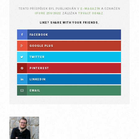
TENTO PŘÍSPĚVEK BYL PUBLIKOVÁN V
E-MAGAZÍN
A OZNAČEN
IPURE 259/2022
. ZÁLOŽKA
TRVALÝ ODKAZ
.
LIKE? SHARE WITH YOUR FRIENDS.
FACEBOOK
GOOGLE PLUS
TWITTER
PINTEREST
LINKEDIN
EMAIL