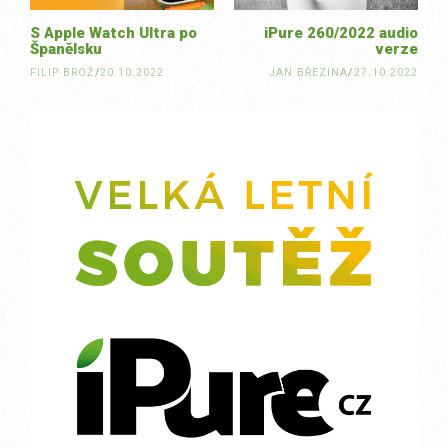
S Apple Watch Ultra po
iPure 260/2022 audio
Španělsku
verze
FILIP BROŽ
/
20.10.2022
JAN BŘEZINA
/
27.10.2022