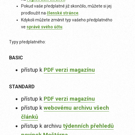
Pokud vaše předplatné již skončilo, můžete si jej
prodloužit na
členské stránce
.
Kdykoli můžete změnit typ vašeho předplatného
ve
správě svého účtu
.
Typy předplatného:
BASIC
přístup k
PDF verzi magazínu
STANDARD
přístup k
PDF verzi magazínu
přístup k
webovému archivu všech
článků
přístup k archivu
týdenních přehledů