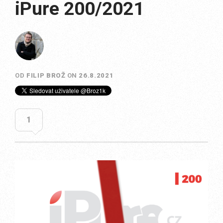
iPure 200/2021
OD
FILIP BROŽ
ON
26.8.2021
1