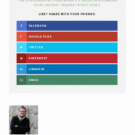
TENTO PŘÍSPĚVEK BYL PUBLIKOVÁN V
E-MAGAZÍN
A OZNAČEN
IPURE 200/2021
. ZÁLOŽKA
TRVALÝ ODKAZ
.
LIKE? SHARE WITH YOUR FRIENDS.
FACEBOOK
GOOGLE PLUS
TWITTER
PINTEREST
LINKEDIN
EMAIL