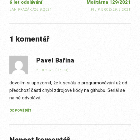
6 let odolávání
Moštárna 129/2021
JAN PRAŽÁK
/
26.8.2021
FILIP BROŽ
/
29.8.2021
1 komentář
Pavel Bařina
26.8.2021 (17:33)
dovolím si upozornit, že k seriálu o programovávání už od
předchozí části chybí zdrojové kódy na githubu. Seriál se
na ně odvolává.
ODPOVĚDĚT
Napsat komentář