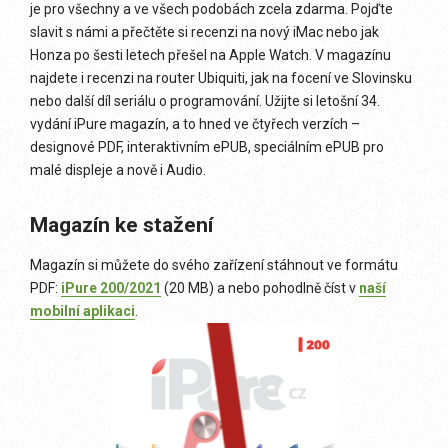
je pro všechny a ve všech podobách zcela zdarma. Pojďte
slavit s námi a přečtěte si recenzi na nový iMac nebo jak
Honza po šesti letech přešel na Apple Watch. V magazínu
najdete i recenzi na router Ubiquiti, jak na focení ve Slovinsku
nebo další díl seriálu o programování. Užijte si letošní 34.
vydání iPure magazín, a to hned ve čtyřech verzích –
designové PDF, interaktivním ePUB, speciálním ePUB pro
malé displeje a nově i Audio.
Magazín ke stažení
Magazín si můžete do svého zařízení stáhnout ve formátu
PDF:
iPure 200/2021
(20 MB) a nebo pohodlně číst v
naší
mobilní aplikaci
.