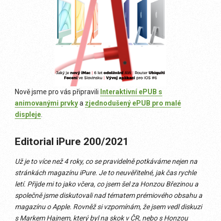
Nově jsme pro vás připravili
Interaktivní ePUB s
animovanými prvky
a
zjednodušený ePUB pro malé
displeje
.
Editorial iPure 200/2021
Už je to více než 4 roky, co se pravidelně potkáváme nejen na
stránkách magazínu iPure. Je to neuvěřitelné, jak čas rychle
letí. Přijde mi to jako včera, co jsem šel za Honzou Březinou a
společně jsme diskutovali nad tématem prémiového obsahu a
magazínu o Apple. Rovněž si vzpomínám, že jsem vedl diskuzi
s Markem Hajnem, který byl na skok v ČR, nebo s Honzou