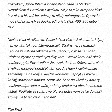
Pražákem, Jurou Iblem a v neposlední řadě i s Markem
Nepožitkem či Patrikem Pavelkou. Už je to jako otřepané klišé –
bez nich a hlavně bez vás by to nikdy nefungovalo. Opravdu
moc si přeji, abych se dočkal editorialu číslo 400, 800 nebo i
tisíc.
Nechci však nic slibovat. Poslední rok více než ukázal, že kdyby
nebylo vás, tak to můžeme zabalit. Slíbili jsme, že magazín
nebude závislý na reklamě a PR článcích, což se nám daří
udržet a žijeme opravdu jen díky vám – české komunitě okolo
značky Apple.
Pevně věřím, že to zvládneme. Stále máme chuť
a velkou motivaci přinášet vám každý týden kvalitní obsah
zaměřený na návody a vlastní workflow. Zapojit se může
každý, stačí nám napsat. Sami víte, že se na všechny dotazy
snažíme odpovídat a vaše podněty směrem k obsahu bereme
vážně. Podílejte se s námi na iPure a držte nám palce do další
stovky. Je to jen číslo, nebo ne?
Filip Brož