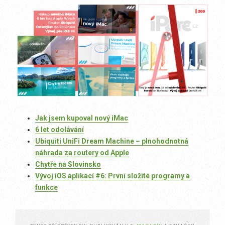
Jak jsem kupoval nový iMac
6 let odolávání
Ubiquiti UniFi Dream Machine – plnohodnotná
náhrada za routery od Apple
Chytře na Slovinsko
Vývoj iOS aplikací #6: První složité programy a
funkce