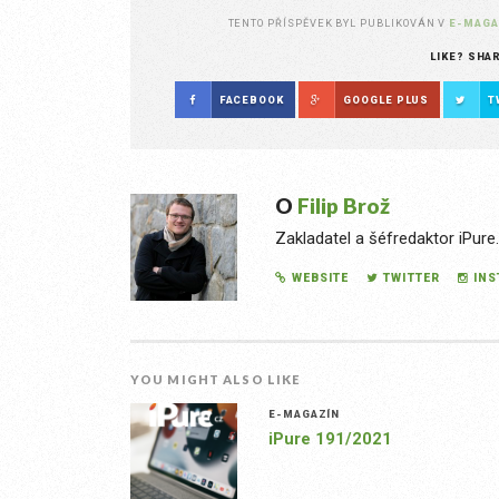
TENTO PŘÍSPĚVEK BYL PUBLIKOVÁN V
E-MAGA
LIKE? SHA
FACEBOOK
GOOGLE PLUS
T
O
Filip Brož
Zakladatel a šéfredaktor iPure
WEBSITE
TWITTER
IN
YOU MIGHT ALSO LIKE
E-MAGAZÍN
iPure 191/2021