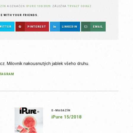
ZÍN
A OZNAČEN
IPURE 130/2020
. ZÁLOŽKA
TRVALÝ ODKAZ
.
RE WITH YOUR FRIENDS.
WITTER
PINTEREST
LINKEDIN
EMAIL
.cz. Milovník nakousnutých jablek všeho druhu.
STAGRAM
E-MAGAZÍN
iPure 15/2018