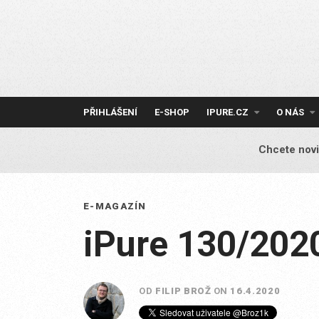
Skip
to
content
PŘIHLÁŠENÍ
E-SHOP
IPURE.CZ
O NÁS
Chcete novi
E-MAGAZÍN
iPure 130/202
OD
FILIP BROŽ
ON
16.4.2020