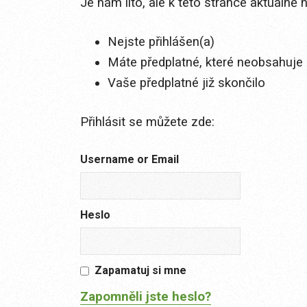
Je nám líto, ale k této stránce aktuálně
Nejste přihlášen(a)
Máte předplatné, které neobsahuje 
Vaše předplatné již skončilo
Přihlásit se můžete zde:
Username or Email
Heslo
Zapamatuj si mne
Zapomněli jste heslo?