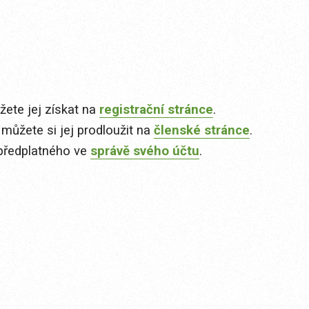
ete jej získat na
registrační stránce
.
 můžete si jej prodloužit na
členské stránce
.
předplatného ve
správě svého účtu
.