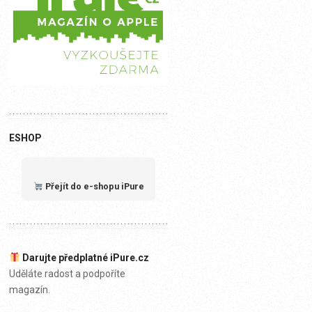
ESHOP
Přejít do e-shopu iPure
Darujte předplatné iPure.cz
Uděláte radost a podpoříte
magazín.