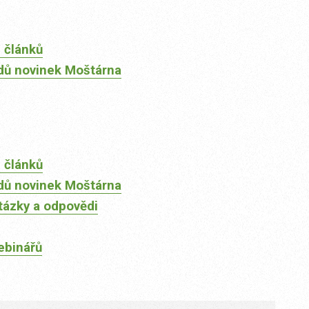
 článků
dů novinek Moštárna
 článků
dů novinek Moštárna
tázky a odpovědi
ebinářů