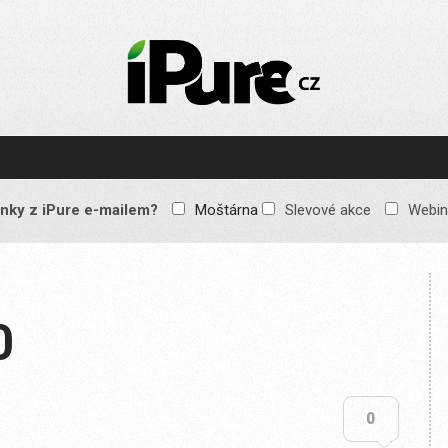
IPURE.CZ
Prémiový Apple e-
magazín, který vychází
každý týden. Žádné
reklamy, žádné
spekulace, jen čistý
obsah pro všechny
nky z iPure e-mailem?
Moštárna
Slevové akce
Webin
Apple fandy. Recenze,
komentáře a praktické
návody, jak začlenit
Apple zařízení do
každodenního života.
0
0