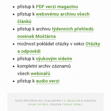
přístup k
PDF verzi magazínu
přístup k
webovému archivu všech
článků
přístup k archivu
týdenních přehledů
novinek Moštárna
možnost pokládat otázky v sekci
Otázky
a odpovědi
přístup k
výukovým videím
kompletní archiv záznamů
všech
webinářů
přístup k
audio verzi
TENTO PŘÍSPĚVEK BYL PUBLIKOVÁN V
E-MAGAZÍN
A OZNAČEN
IPURE 107/2019
. ZÁLOŽKA
TRVALÝ ODKAZ
.