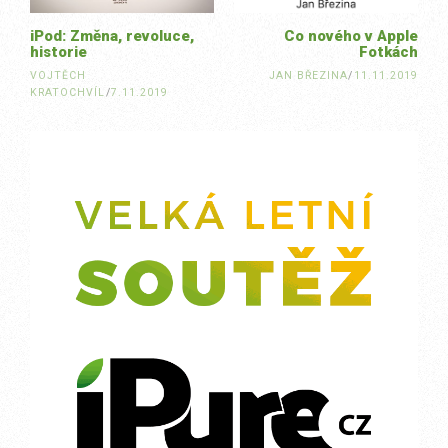
iPod: Změna, revoluce,
Co nového v Apple
historie
Fotkách
VOJTĚCH
JAN BŘEZINA
/
11.11.2019
KRATOCHVÍL
/
7.11.2019