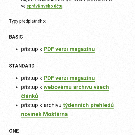
ve
správě svého účtu
.
Typy předplatného:
BASIC
přístup k
PDF verzi magazínu
STANDARD
přístup k
PDF verzi magazínu
přístup k
webovému archivu všech
článků
přístup k archivu
týdenních přehledů
novinek Moštárna
ONE