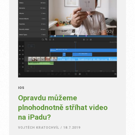
IOS
Opravdu můžeme
plnohodnotně stříhat video
na iPadu?
VOJTĚCH KRATOCHVÍL
/
18.7.2019