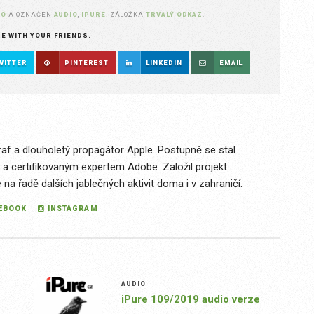
IO
A OZNAČEN
AUDIO
,
IPURE
. ZÁLOŽKA
TRVALÝ ODKAZ
.
RE WITH YOUR FRIENDS.
WITTER
PINTEREST
LINKEDIN
EMAIL
raf a dlouholetý propagátor Apple. Postupně se stal
 a certifikovaným expertem Adobe. Založil projekt
a řadě dalších jablečných aktivit doma i v zahraničí.
EBOOK
INSTAGRAM
AUDIO
iPure 109/2019 audio verze