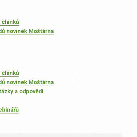
 článků
dů novinek Moštárna
 článků
dů novinek Moštárna
tázky a odpovědi
ebinářů