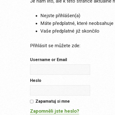
Je nám líto, ale k této stránce aktuálně
Nejste přihlášen(a)
Máte předplatné, které neobsahuje 
Vaše předplatné již skončilo
Přihlásit se můžete zde:
Username or Email
Heslo
Zapamatuj si mne
Zapomněli jste heslo?