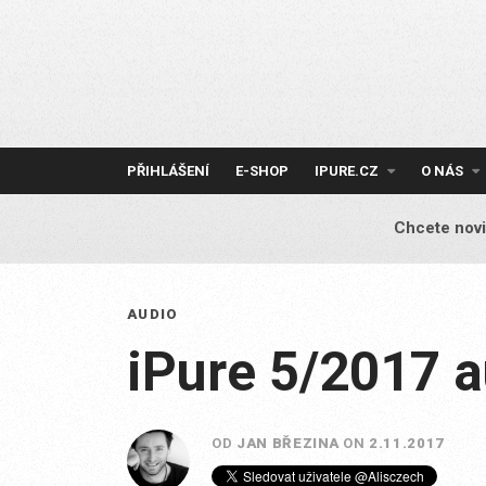
Skip
to
content
PŘIHLÁŠENÍ
E-SHOP
IPURE.CZ
O NÁS
Chcete novi
AUDIO
iPure 5/2017 a
OD
JAN BŘEZINA
ON
2.11.2017