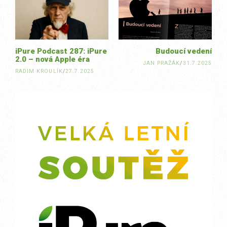
navigation
iPure Podcast 287: iPure
Budoucí vedení
2.0 – nová Apple éra
JAN PRAŽÁK
/
31.7.2025
RADIM KROULÍK
/
27.7.2025