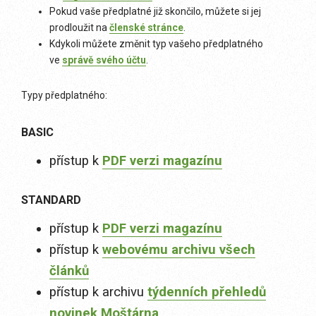
Pokud vaše předplatné již skončilo, můžete si jej
prodloužit na
členské stránce
.
Kdykoli můžete změnit typ vašeho předplatného
ve
správě svého účtu
.
Typy předplatného:
BASIC
přístup k
PDF verzi magazínu
STANDARD
přístup k
PDF verzi magazínu
přístup k
webovému archivu všech
článků
přístup k archivu
týdenních přehledů
novinek Moštárna