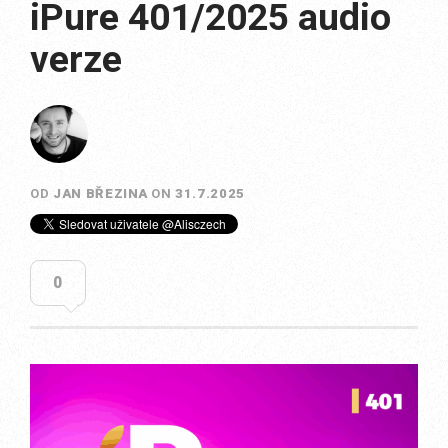
iPure 401/2025 audio
verze
OD
JAN BŘEZINA
ON
31.7.2025
0