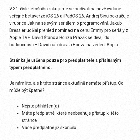
V 31. čísle letošního roku jsme se podívali na nově vydané
veřejné betaverze iOS 26 a iPadOS 26. Andrej Sinu pokračuje
v rubrice Jak na se svým seriálem o programování. Jakub
Dressler udělal přehled nominací na cenu Emmy pro seriály z
Apple TV+. David Štanc a Honza Pražák se dívají do
budoucnosti – David na zdraví a Honza na vedení Applu.
Stránka je určena pouze pro předplatitele s příslušným
typem předplatného.
Je nám líto, ale k této stránce aktuálně nemáte přístup. Co
může být špatně?
Nejste přihlášen(a)
Máte předplatné, které neobsahuje přístup k této
stránce
Vaše předplatné již skončilo