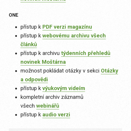
ONE
přístup k
PDF verzi magazínu
přístup k
webovému archivu všech
článků
přístup k archivu
týdenních přehledů
novinek Moštárna
možnost pokládat otázky v sekci
Otázky
a odpovědi
přístup k
výukovým videím
kompletní archiv záznamů
všech
webinářů
přístup k
audio verzi