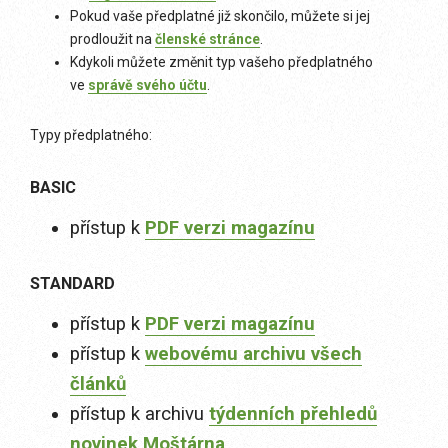
Pokud vaše předplatné již skončilo, můžete si jej
prodloužit na
členské stránce
.
Kdykoli můžete změnit typ vašeho předplatného
ve
správě svého účtu
.
Typy předplatného:
BASIC
přístup k
PDF verzi magazínu
STANDARD
přístup k
PDF verzi magazínu
přístup k
webovému archivu všech
článků
přístup k archivu
týdenních přehledů
novinek Moštárna