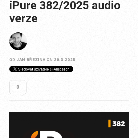
iPure 382/2025 audio
verze
OD
JAN BŘEZINA
ON
20.3.2025
0