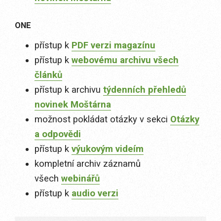
ONE
přístup k
PDF verzi magazínu
přístup k
webovému archivu všech
článků
přístup k archivu
týdenních přehledů
novinek Moštárna
možnost pokládat otázky v sekci
Otázky
a odpovědi
přístup k
výukovým videím
kompletní archiv záznamů
všech
webinářů
přístup k
audio verzi