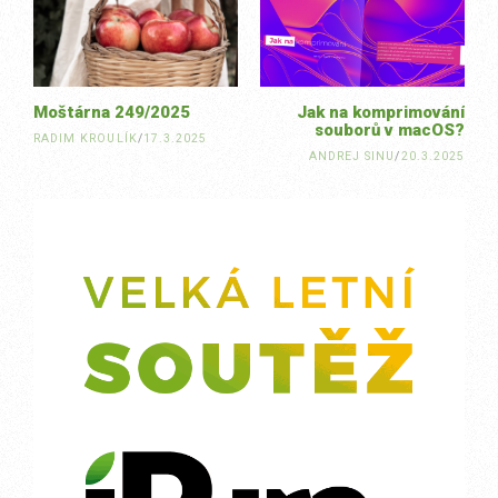
navigation
Moštárna 249/2025
Jak na komprimování
souborů v macOS?
RADIM KROULÍK
/
17.3.2025
ANDREJ SINU
/
20.3.2025