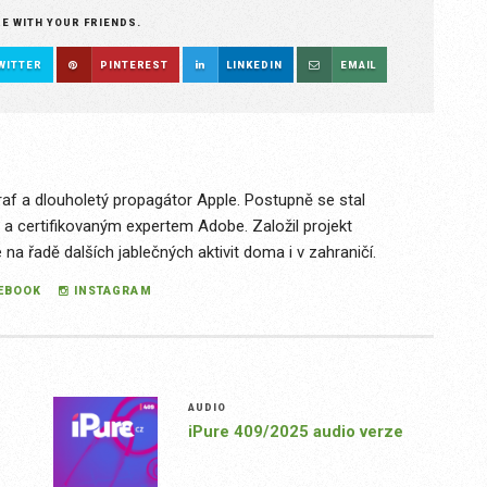
RE WITH YOUR FRIENDS.
WITTER
PINTEREST
LINKEDIN
EMAIL
raf a dlouholetý propagátor Apple. Postupně se stal
 a certifikovaným expertem Adobe. Založil projekt
a řadě dalších jablečných aktivit doma i v zahraničí.
EBOOK
INSTAGRAM
AUDIO
iPure 409/2025 audio verze