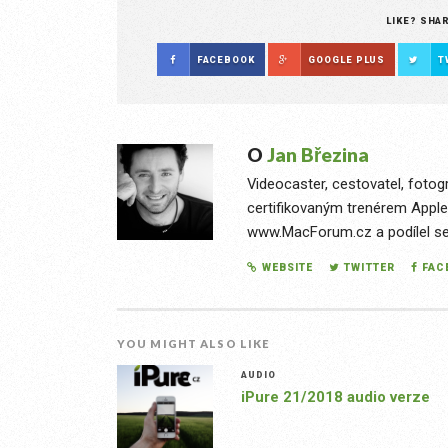
LIKE? SHA
FACEBOOK
GOOGLE PLUS
T
O
Jan Březina
Videocaster, cestovatel, fotog
certifikovaným trenérem Apple
www.MacForum.cz a podílel se n
WEBSITE
TWITTER
FAC
YOU MIGHT ALSO LIKE
AUDIO
iPure 21/2018 audio verze