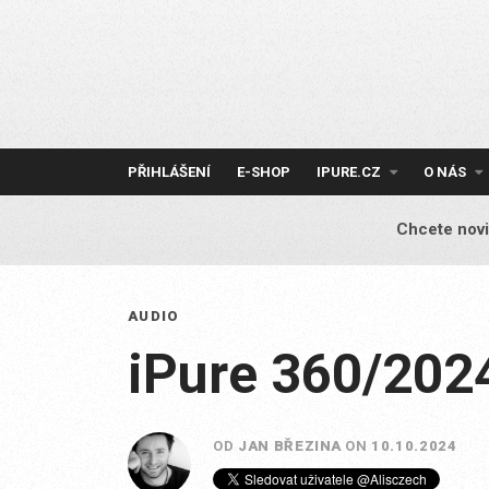
Skip
to
content
PŘIHLÁŠENÍ
E-SHOP
IPURE.CZ
O NÁS
Chcete novi
AUDIO
iPure 360/202
OD
JAN BŘEZINA
ON
10.10.2024