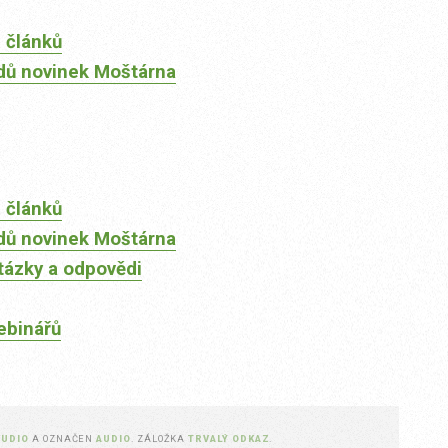
 článků
dů novinek Moštárna
 článků
dů novinek Moštárna
tázky a odpovědi
ebinářů
AUDIO
A OZNAČEN
AUDIO
. ZÁLOŽKA
TRVALÝ ODKAZ
.