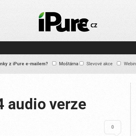
IPURE.CZ
Prémiový Apple e-
magazín, který vychází
každý týden. Žádné
reklamy, žádné
spekulace, jen čistý
obsah pro všechny
nky z iPure e-mailem?
Moštárna
Slevové akce
Webin
Apple fandy. Recenze,
komentáře a praktické
návody, jak začlenit
Apple zařízení do
každodenního života.
4 audio verze
0