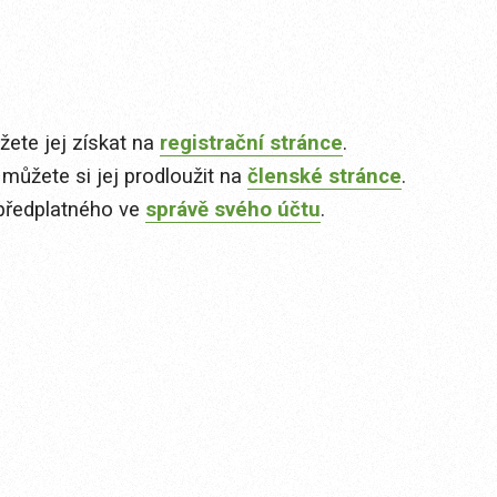
ete jej získat na
registrační stránce
.
 můžete si jej prodloužit na
členské stránce
.
předplatného ve
správě svého účtu
.