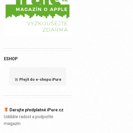
ESHOP
Přejít do e-shopu iPure
Darujte předplatné iPure.cz
Uděláte radost a podpoříte
magazín.