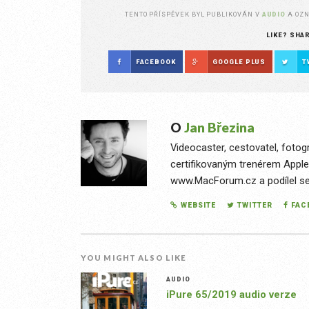
TENTO PŘÍSPĚVEK BYL PUBLIKOVÁN V
AUDIO
A OZ
LIKE? SHA
FACEBOOK
GOOGLE PLUS
T
O
Jan Březina
Videocaster, cestovatel, fotog
certifikovaným trenérem Apple
www.MacForum.cz a podílel se n
WEBSITE
TWITTER
FAC
YOU MIGHT ALSO LIKE
AUDIO
iPure 65/2019 audio verze