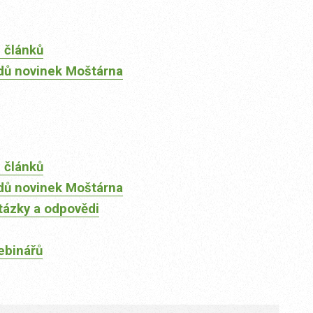
 článků
dů novinek Moštárna
 článků
dů novinek Moštárna
tázky a odpovědi
ebinářů