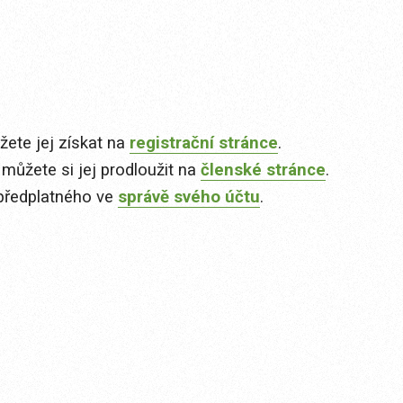
ete jej získat na
registrační stránce
.
 můžete si jej prodloužit na
členské stránce
.
předplatného ve
správě svého účtu
.