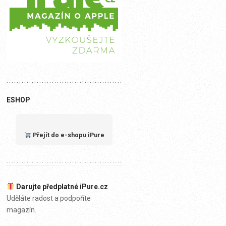
ESHOP
Přejít do e-shopu iPure
Darujte předplatné iPure.cz
Uděláte radost a podpoříte
magazín.