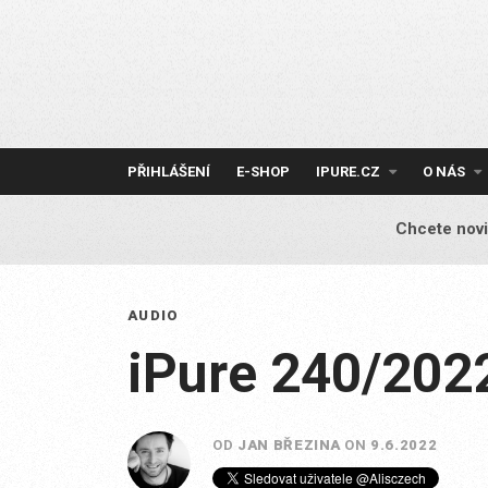
Skip
to
content
PŘIHLÁŠENÍ
E-SHOP
IPURE.CZ
O NÁS
Chcete novi
AUDIO
iPure 240/202
OD
JAN BŘEZINA
ON
9.6.2022