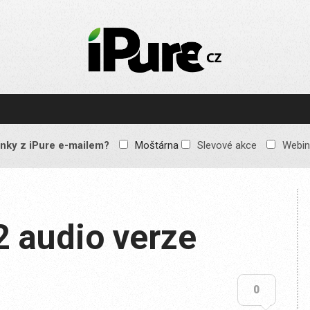
IPURE.CZ
Prémiový Apple e-
magazín, který vychází
každý týden. Žádné
reklamy, žádné
spekulace, jen čistý
obsah pro všechny
nky z iPure e-mailem?
Moštárna
Slevové akce
Webin
Apple fandy. Recenze,
komentáře a praktické
návody, jak začlenit
Apple zařízení do
každodenního života.
2 audio verze
0