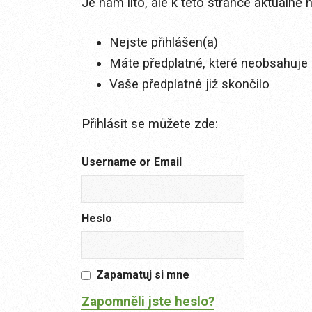
Je nám líto, ale k této stránce aktuálně
Nejste přihlášen(a)
Máte předplatné, které neobsahuje 
Vaše předplatné již skončilo
Přihlásit se můžete zde:
Username or Email
Heslo
Zapamatuj si mne
Zapomněli jste heslo?