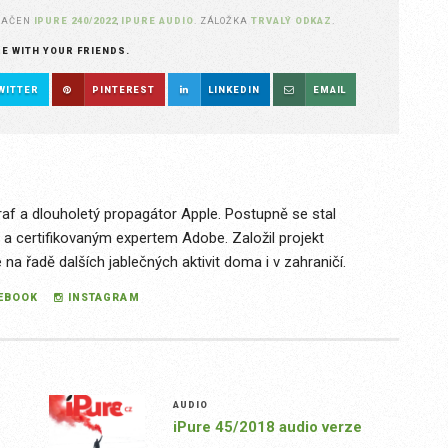
NAČEN
IPURE 240/2022
,
IPURE AUDIO
. ZÁLOŽKA
TRVALÝ ODKAZ
.
RE WITH YOUR FRIENDS.
WITTER
PINTEREST
LINKEDIN
EMAIL
raf a dlouholetý propagátor Apple. Postupně se stal
 a certifikovaným expertem Adobe. Založil projekt
a řadě dalších jablečných aktivit doma i v zahraničí.
EBOOK
INSTAGRAM
AUDIO
iPure 45/2018 audio verze