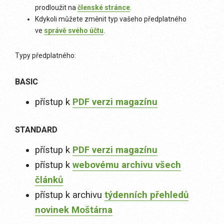
prodloužit na
členské stránce
.
Kdykoli můžete změnit typ vašeho předplatného
ve
správě svého účtu
.
Typy předplatného:
BASIC
přístup k
PDF verzi magazínu
STANDARD
přístup k
PDF verzi magazínu
přístup k
webovému archivu všech
článků
přístup k archivu
týdenních přehledů
novinek Moštárna