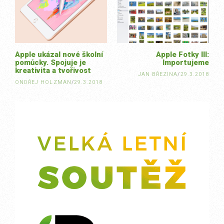
navigation
Apple ukázal nové školní
Apple Fotky III:
pomůcky. Spojuje je
Importujeme
kreativita a tvořivost
JAN BŘEZINA
/
29.3.2018
ONDŘEJ HOLZMAN
/
29.3.2018