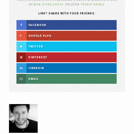
24/2018
,
IPURE AUDIO
. ZÁLOŽKA
TRVALÝ ODKAZ
.
LIKE? SHARE WITH YOUR FRIENDS.
FACEBOOK
GOOGLE PLUS
TWITTER
PINTEREST
LINKEDIN
EMAIL