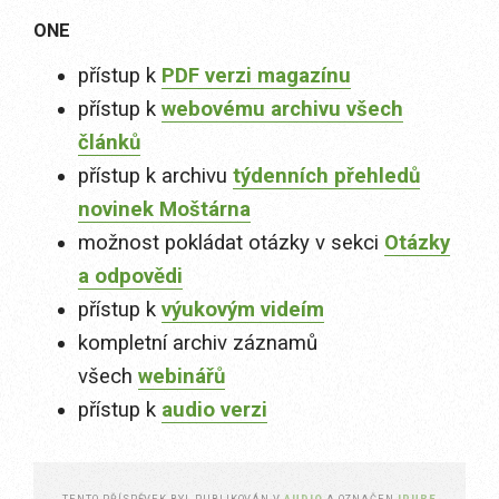
ONE
přístup k
PDF verzi magazínu
přístup k
webovému archivu všech
článků
přístup k archivu
týdenních přehledů
novinek Moštárna
možnost pokládat otázky v sekci
Otázky
a odpovědi
přístup k
výukovým videím
kompletní archiv záznamů
všech
webinářů
přístup k
audio verzi
TENTO PŘÍSPĚVEK BYL PUBLIKOVÁN V
AUDIO
A OZNAČEN
IPURE