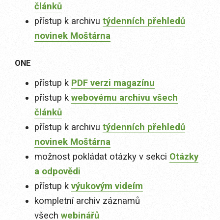
článků
přístup k archivu
týdenních přehledů
novinek Moštárna
ONE
přístup k
PDF verzi magazínu
přístup k
webovému archivu všech
článků
přístup k archivu
týdenních přehledů
novinek Moštárna
možnost pokládat otázky v sekci
Otázky
a odpovědi
přístup k
výukovým videím
kompletní archiv záznamů
všech
webinářů