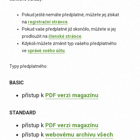
Pokud ještě nemáte předplatné, můžete jej získat
na
registrační stránce
.
Pokud vaše předplatné již skončilo, můžete si jej
prodloužit na
členské stránce
.
Kdykoli můžete změnit typ vašeho předplatného
ve
správě svého účtu
.
Typy předplatného:
BASIC
přístup k
PDF verzi magazínu
STANDARD
přístup k
PDF verzi magazínu
přístup k
webovému archivu všech