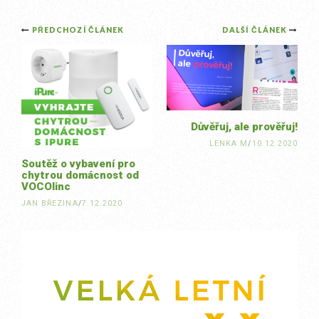
Post
PŘEDCHOZÍ ČLÁNEK
DALŠÍ ČLÁNEK
navigation
Důvěřuj, ale prověřuj!
LENKA M
/
10.12.2020
Soutěž o vybavení pro
chytrou domácnost od
VOCOlinc
JAN BŘEZINA
/
7.12.2020