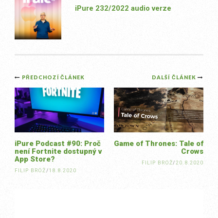
iPure 232/2022 audio verze
Post
PŘEDCHOZÍ ČLÁNEK
DALŠÍ ČLÁNEK
navigation
iPure Podcast #90: Proč
Game of Thrones: Tale of
není Fortnite dostupný v
Crows
App Store?
FILIP BROŽ
/
20.8.2020
FILIP BROŽ
/
18.8.2020