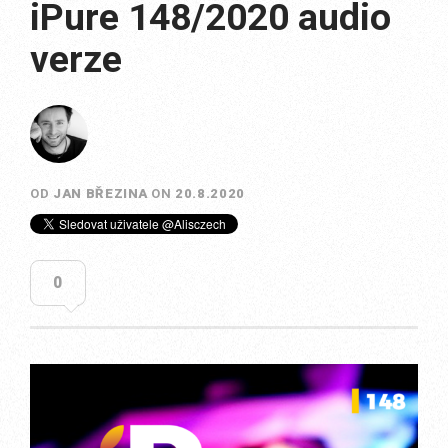
iPure 148/2020 audio
verze
OD
JAN BŘEZINA
ON
20.8.2020
0