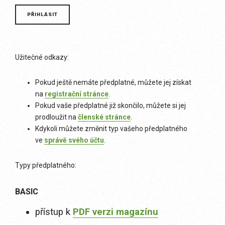
Užitečné odkazy:
Pokud ještě nemáte předplatné, můžete jej získat
na
registrační stránce
.
Pokud vaše předplatné již skončilo, můžete si jej
prodloužit na
členské stránce
.
Kdykoli můžete změnit typ vašeho předplatného
ve
správě svého účtu
.
Typy předplatného:
BASIC
přístup k
PDF verzi magazínu