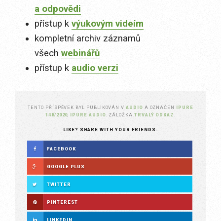
a odpovědi
přístup k
výukovým videím
kompletní archiv záznamů
všech
webinářů
přístup k
audio verzi
TENTO PŘÍSPĚVEK BYL PUBLIKOVÁN V
AUDIO
A OZNAČEN
IPURE
148/2020
,
IPURE AUDIO
. ZÁLOŽKA
TRVALÝ ODKAZ
.
LIKE? SHARE WITH YOUR FRIENDS.
FACEBOOK
GOOGLE PLUS
TWITTER
PINTEREST
LINKEDIN