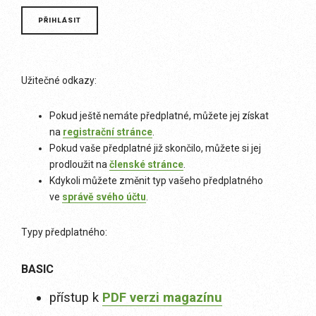
Užitečné odkazy:
Pokud ještě nemáte předplatné, můžete jej získat
na
registrační stránce
.
Pokud vaše předplatné již skončilo, můžete si jej
prodloužit na
členské stránce
.
Kdykoli můžete změnit typ vašeho předplatného
ve
správě svého účtu
.
Typy předplatného:
BASIC
přístup k
PDF verzi magazínu