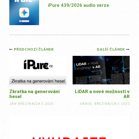
iPure 439/2026 audio verze
Post
PŘEDCHOZÍ ČLÁNEK
DALŠÍ ČLÁNEK
navigation
Zkratka na generování
LiDAR a nové možnosti v
hesel
AR
JAN BŘEZINA
/
28.5.2020
DANIEL BŘEZINA
/
28.5.2020