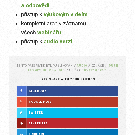
a odpovědi
přístup k
výukovým videím
kompletní archiv záznamů
všech
webinářů
přístup k
audio verzi
TENTO PŘÍSPĚVEK BYL PUBLIKOVÁN V
AUDIO
A OZNAČEN
IPURE
136/2020
,
IPURE AUDIO
. ZÁLOŽKA
TRVALÝ ODKAZ
.
LIKE? SHARE WITH YOUR FRIENDS.
FACEBOOK
GOOGLE PLUS
TWITTER
PINTEREST
LINKEDIN