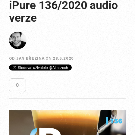
iPure 136/2020 audio
verze
OD
JAN BŘEZINA
ON
28.5.2020
0