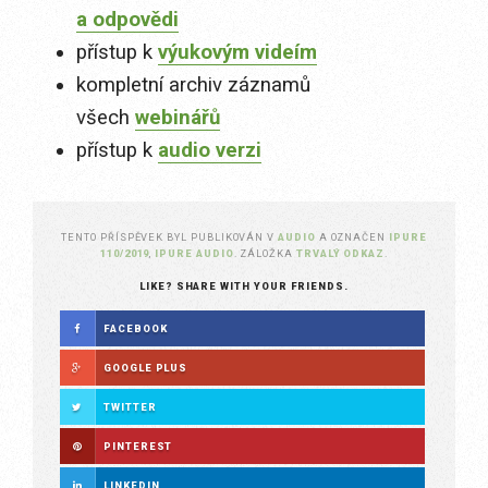
a odpovědi
přístup k
výukovým videím
kompletní archiv záznamů
všech
webinářů
přístup k
audio verzi
TENTO PŘÍSPĚVEK BYL PUBLIKOVÁN V
AUDIO
A OZNAČEN
IPURE
110/2019
,
IPURE AUDIO
. ZÁLOŽKA
TRVALÝ ODKAZ
.
LIKE? SHARE WITH YOUR FRIENDS.
FACEBOOK
GOOGLE PLUS
TWITTER
PINTEREST
LINKEDIN