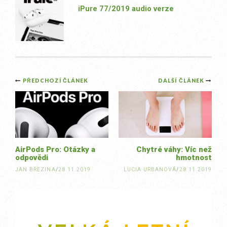
iPure 77/2019 audio verze
Post
PŘEDCHOZÍ ČLÁNEK
DALŠÍ ČLÁNEK
navigation
AirPods Pro: Otázky a
Chytré váhy: Víc než
odpovědi
hmotnost
JAN BŘEZINA
/
28.11.2019
LUCIA URBANOVÁ
/
28.11.2019