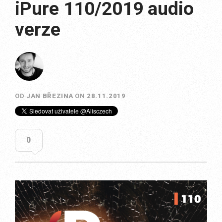
iPure 110/2019 audio
verze
OD
JAN BŘEZINA
ON
28.11.2019
0