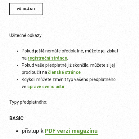
Užitečné odkazy:
Pokud ještě nemáte předplatné, můžete jej získat
na
registrační stránce
.
Pokud vaše předplatné již skončilo, můžete si jej
prodloužit na
členské stránce
.
Kdykoli můžete změnit typ vašeho předplatného
ve
správě svého účtu
.
Typy předplatného:
BASIC
přístup k
PDF verzi magazínu