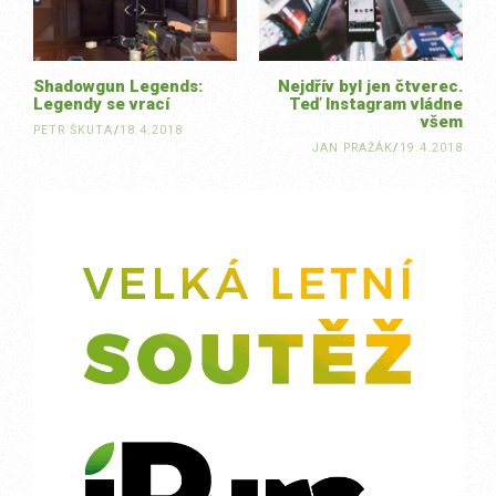
Shadowgun Legends:
Nejdřív byl jen čtverec.
Legendy se vrací
Teď Instagram vládne
všem
PETR ŠKUTA
/
18.4.2018
JAN PRAŽÁK
/
19.4.2018