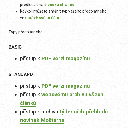
prodloužit na
členské stránce
.
Kdykoli můžete změnit typ vašeho předplatného
ve
správě svého účtu
.
Typy předplatného:
BASIC
přístup k
PDF verzi magazínu
STANDARD
přístup k
PDF verzi magazínu
přístup k
webovému archivu všech
článků
přístup k archivu
týdenních přehledů
novinek Moštárna