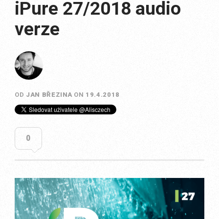
iPure 27/2018 audio
verze
OD
JAN BŘEZINA
ON
19.4.2018
0