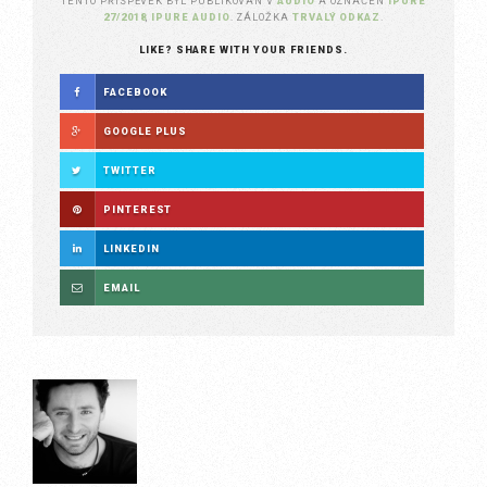
TENTO PŘÍSPĚVEK BYL PUBLIKOVÁN V
AUDIO
A OZNAČEN
IPURE
27/2018
,
IPURE AUDIO
. ZÁLOŽKA
TRVALÝ ODKAZ
.
LIKE? SHARE WITH YOUR FRIENDS.
FACEBOOK
GOOGLE PLUS
TWITTER
PINTEREST
LINKEDIN
EMAIL