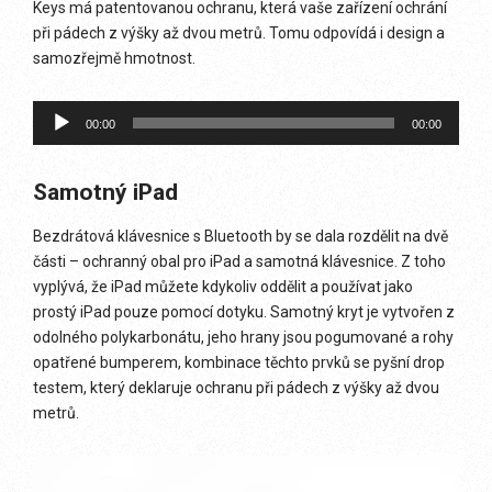
Keys má patentovanou ochranu, která vaše zařízení ochrání
při pádech z výšky až dvou metrů. Tomu odpovídá i design a
samozřejmě hmotnost.
Audio
00:00
00:00
přehrávač
Samotný iPad
Bezdrátová klávesnice s Bluetooth by se dala rozdělit na dvě
části – ochranný obal pro iPad a samotná klávesnice. Z toho
vyplývá, že iPad můžete kdykoliv oddělit a používat jako
prostý iPad pouze pomocí dotyku. Samotný kryt je vytvořen z
odolného polykarbonátu, jeho hrany jsou pogumované a rohy
opatřené bumperem, kombinace těchto prvků se pyšní drop
testem, který deklaruje ochranu při pádech z výšky až dvou
metrů.