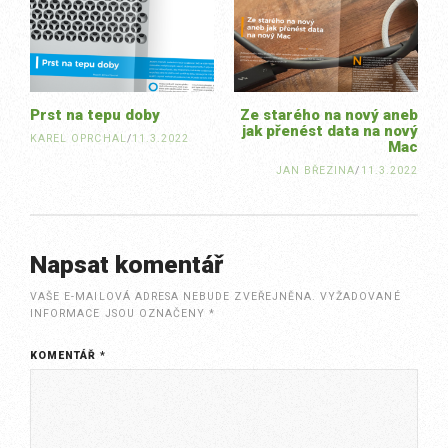
navigation
Prst na tepu doby
Ze starého na nový aneb
jak přenést data na nový
KAREL OPRCHAL
/
11.3.2022
Mac
JAN BŘEZINA
/
11.3.2022
Napsat komentář
VAŠE E-MAILOVÁ ADRESA NEBUDE ZVEŘEJNĚNA.
VYŽADOVANÉ
INFORMACE JSOU OZNAČENY
*
KOMENTÁŘ
*