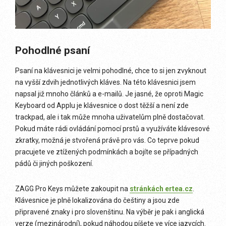
Pohodlné psaní
Psaní na klávesnici je velmi pohodlné, chce to si jen zvyknout
na vyšší zdvih jednotlivých kláves. Na této klávesnici jsem
napsal již mnoho článků a e-mailů. Je jasné, že oproti Magic
Keyboard od Applu je klávesnice o dost těžší a není zde
trackpad, ale i tak může mnoha uživatelům plně dostačovat.
Pokud máte rádi ovládání pomocí prstů a využíváte klávesové
zkratky, možná je stvořená právě pro vás. Co teprve pokud
pracujete ve ztížených podmínkách a bojíte se případných
pádů či jiných poškození.
ZAGG Pro Keys můžete zakoupit na
stránkách ertea.cz
.
Klávesnice je plně lokalizována do češtiny a jsou zde
připravené znaky i pro slovenštinu. Na výběr je pak i anglická
verze (mezinárodní), pokud náhodou píšete ve více jazycích.