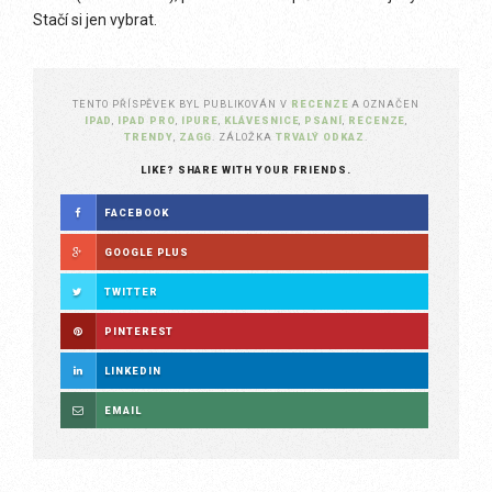
Stačí si jen vybrat.
TENTO PŘÍSPĚVEK BYL PUBLIKOVÁN V
RECENZE
A OZNAČEN
IPAD
,
IPAD PRO
,
IPURE
,
KLÁVESNICE
,
PSANÍ
,
RECENZE
,
TRENDY
,
ZAGG
. ZÁLOŽKA
TRVALÝ ODKAZ
.
LIKE? SHARE WITH YOUR FRIENDS.
FACEBOOK
GOOGLE PLUS
TWITTER
PINTEREST
LINKEDIN
EMAIL