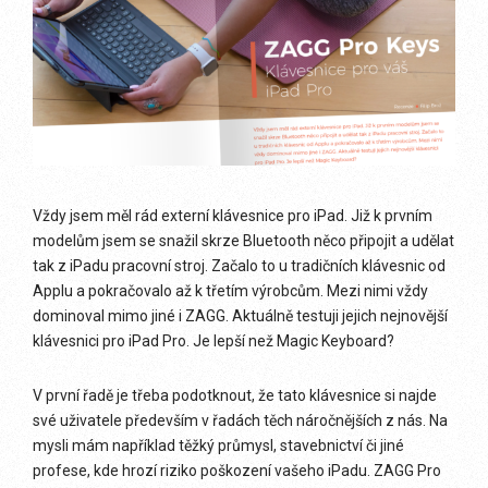
Vždy jsem měl rád externí klávesnice pro iPad. Již k prvním
modelům jsem se snažil skrze Bluetooth něco připojit a udělat
tak z iPadu pracovní stroj. Začalo to u tradičních klávesnic od
Applu a pokračovalo až k třetím výrobcům. Mezi nimi vždy
dominoval mimo jiné i ZAGG. Aktuálně testuji jejich nejnovější
klávesnici pro iPad Pro. Je lepší než Magic Keyboard?
V první řadě je třeba podotknout, že tato klávesnice si najde
své uživatele především v řadách těch náročnějších z nás. Na
mysli mám například těžký průmysl, stavebnictví či jiné
profese, kde hrozí riziko poškození vašeho iPadu. ZAGG Pro