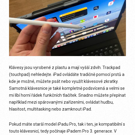
Klávesy jsou vyrobené z plastu a mají vyšší zdvih. Trackpad
(touchpad) nehledejte. iPad ovládáte tradičně pomocí prstů a
kde je možné, můžete psát nebo využít klávesové zkratky.
Samotná klávesnice je také kompletně podsvícená a velmi se
mi líbí horní řádek funkčních tlačítek. Snadno můžete přepínat
například mezi spárovanými zařízeními, ovládat hudbu,
hlasitost, multitasking nebo zamknout iPad.
Pokud máte starší model iPadu Pro, tak i ten, je kompatibilní s
touto klávesnicí, tedy počínaje iPadem Pro 3. generace. V