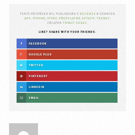
TENTO PŘÍSPĚVEK BYL PUBLIKOVÁN V
RECENZE
A OZNAČEN
APP
,
IPHONE
,
IPURE
,
PŘEDPLATNÉ
,
SETAPP
,
TRENDY
.
ZÁLOŽKA
TRVALÝ ODKAZ
.
LIKE? SHARE WITH YOUR FRIENDS.
FACEBOOK
GOOGLE PLUS
TWITTER
PINTEREST
LINKEDIN
EMAIL