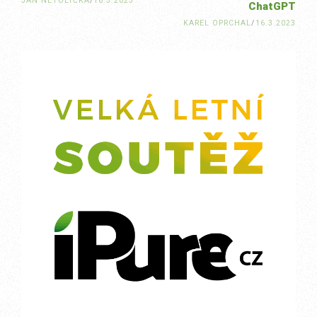
JAN NETOLIČKA
/
16.3.2023
ChatGPT
KAREL OPRCHAL
/
16.3.2023