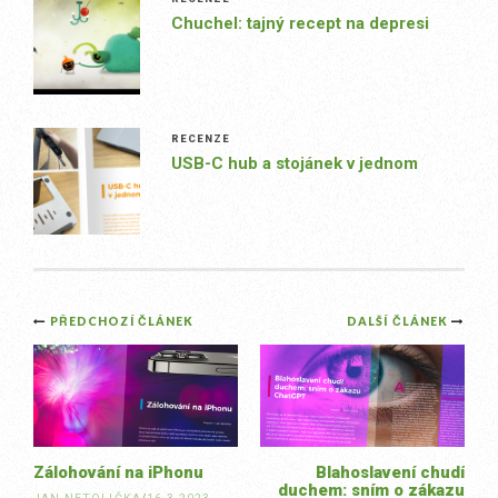
Chuchel: tajný recept na depresi
RECENZE
USB-C hub a stojánek v jednom
Post
PŘEDCHOZÍ ČLÁNEK
DALŠÍ ČLÁNEK
navigation
Zálohování na iPhonu
Blahoslavení chudí
duchem: sním o zákazu