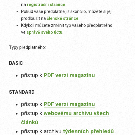
na
registrační stránce
.
Pokud vaše předplatné již skončilo, můžete si jej
prodloužit na
členské stránce
.
Kdykoli můžete změnit typ vašeho předplatného
ve
správě svého účtu
.
Typy předplatného:
BASIC
přístup k
PDF verzi magazínu
STANDARD
přístup k
PDF verzi magazínu
přístup k
webovému archivu všech
článků
přístup k archivu
týdenních přehledů