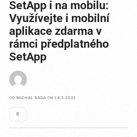
SetApp i na mobilu:
Využívejte i mobilní
aplikace zdarma v
rámci předplatného
SetApp
OD
MICHAL RADA
ON
16.3.2023
0