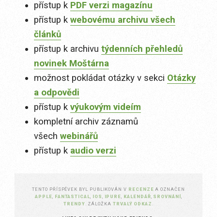
přístup k
PDF verzi magazínu
přístup k
webovému archivu všech
článků
přístup k archivu
týdenních přehledů
novinek Moštárna
možnost pokládat otázky v sekci
Otázky
a odpovědi
přístup k
výukovým videím
kompletní archiv záznamů
všech
webinářů
přístup k
audio verzi
TENTO PŘÍSPĚVEK BYL PUBLIKOVÁN V
RECENZE
A OZNAČEN
APPLE
,
FANTASTICAL
,
IOS
,
IPURE
,
KALENDÁŘ
,
SROVNÁNÍ
,
TRENDY
. ZÁLOŽKA
TRVALÝ ODKAZ
.