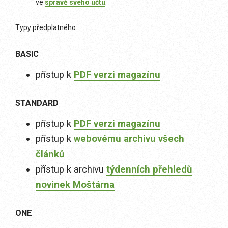
ve
správě svého účtu
.
Typy předplatného:
BASIC
přístup k
PDF verzi magazínu
STANDARD
přístup k
PDF verzi magazínu
přístup k
webovému archivu všech
článků
přístup k archivu
týdenních přehledů
novinek Moštárna
ONE