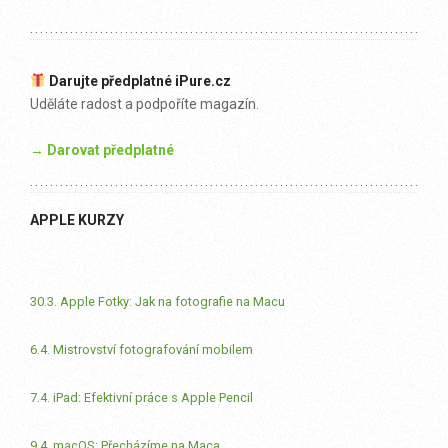
Darujte předplatné iPure.cz
Uděláte radost a podpoříte magazín.
→ Darovat předplatné
APPLE KURZY
30.3. Apple Fotky: Jak na fotografie na Macu
6.4. Mistrovství fotografování mobilem
7.4. iPad: Efektivní práce s Apple Pencil
9.4. macOS: Přecházíme na Maca