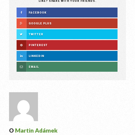
LIKE? SHARE WITH YOUR FRIENDS.
FACEBOOK
GOOGLE PLUS
TWITTER
PINTEREST
LINKEDIN
EMAIL
O
Martin Adámek