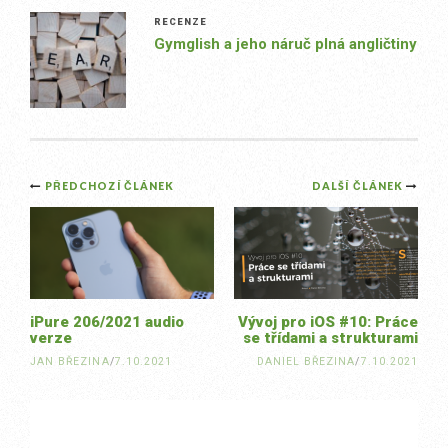
RECENZE
Gymglish a jeho náruč plná angličtiny
Post
PŘEDCHOZÍ ČLÁNEK
DALŠÍ ČLÁNEK
navigation
iPure 206/2021 audio
Vývoj pro iOS #10: Práce
verze
se třídami a strukturami
JAN BŘEZINA
/
7.10.2021
DANIEL BŘEZINA
/
7.10.2021