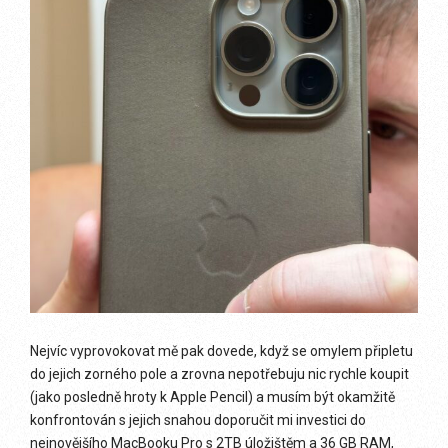
Nejvíc vyprovokovat mě pak dovede, když se omylem připletu
do jejich zorného pole a zrovna nepotřebuju nic rychle koupit
(jako posledně hroty k Apple Pencil) a musím být okamžitě
konfrontován s jejich snahou doporučit mi investici do
nejnovějšího MacBooku Pro s 2TB úložištěm a 36 GB RAM,