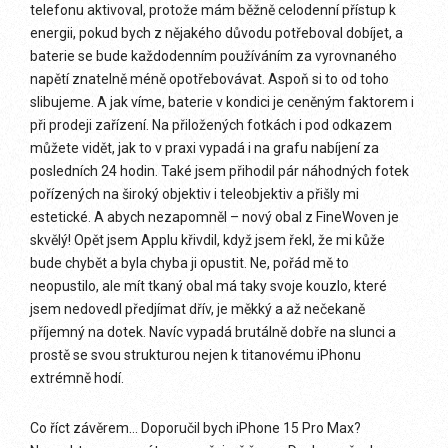
telefonu aktivoval, protože mám běžně celodenní přístup k
energii, pokud bych z nějakého důvodu potřeboval dobíjet, a
baterie se bude každodenním používáním za vyrovnaného
napětí znatelně méně opotřebovávat. Aspoň si to od toho
slibujeme. A jak víme, baterie v kondici je ceněným faktorem i
při prodeji zařízení. Na přiložených fotkách i pod odkazem
můžete vidět, jak to v praxi vypadá i na grafu nabíjení za
posledních 24 hodin. Také jsem přihodil pár náhodných fotek
pořízených na široký objektiv i teleobjektiv a přišly mi
estetické. A abych nezapomněl – nový obal z FineWoven je
skvělý! Opět jsem Applu křivdil, když jsem řekl, že mi kůže
bude chybět a byla chyba ji opustit. Ne, pořád mě to
neopustilo, ale mít tkaný obal má taky svoje kouzlo, které
jsem nedovedl předjímat dřív, je měkký a až nečekaně
příjemný na dotek. Navíc vypadá brutálně dobře na slunci a
prostě se svou strukturou nejen k titanovému iPhonu
extrémně hodí.
Co říct závěrem… Doporučil bych iPhone 15 Pro Max?