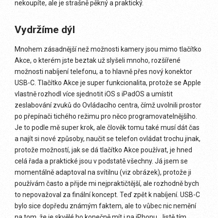
nekoupíte, ale je strašně pěkný a praktický.
Vydržíme dýl
Mnohem zásadnější než možnosti kamery jsou mimo tlačítko
Akce, o kterém jste beztak už slyšeli mnoho, rozšířené
možnosti nabíjení telefonu, a to hlavně přes nový konektor
USB-C. Tlačítko Akce je super funkcionalita, protože se Apple
vlastně rozhodl více sjednotit iOS s iPadOS a umístit
zeslabování zvuků do Ovládacího centra, čímž uvolnili prostor
po přepínači tichého režimu pro něco programovatelnějšího.
Je to podle mě super krok, ale člověk tomu také musí dát čas
a najít si nové způsoby, naučit se telefon ovládat trochu jinak,
protože možností, jak se dá tlačítko Akce používat, je hned
celá řada a praktické jsou v podstatě všechny. Já jsem se
momentálně adaptoval na svítilnu (viz obrázek), protože ji
používám často a přijde mi nejpraktičtější, ale rozhodně bych
to nepovažoval za finální koncept. Teď zpět k nabíjení. USB-C
bylo sice dopředu známým faktem, ale to vůbec nic nemění
na tom, že je skvělé ho konečně mít i na iPhonu. Jistě tím