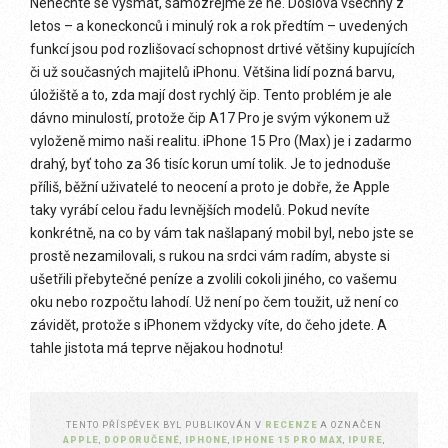
Nenechte se vysmát, samozřejmě že ne. Doslova všechny z
letos – a koneckonců i minulý rok a rok předtím – uvedených
funkcí jsou pod rozlišovací schopnost drtivé většiny kupujících
či už současných majitelů iPhonu. Většina lidí pozná barvu,
úložiště a to, zda mají dost rychlý čip. Tento problém je ale
dávno minulostí, protože čip A17 Pro je svým výkonem už
vyloženě mimo naši realitu. iPhone 15 Pro (Max) je i zadarmo
drahý, byť toho za 36 tisíc korun umí tolik. Je to jednoduše
příliš, běžní uživatelé to neocení a proto je dobře, že Apple
taky vyrábí celou řadu levnějších modelů. Pokud nevíte
konkrétně, na co by vám tak našlapaný mobil byl, nebo jste se
prostě nezamilovali, s rukou na srdci vám radím, abyste si
ušetřili přebytečné peníze a zvolili cokoli jiného, co vašemu
oku nebo rozpočtu lahodí. Už není po čem toužit, už není co
závidět, protože s iPhonem vždycky víte, do čeho jdete. A
tahle jistota má teprve nějakou hodnotu!
TENTO PŘÍSPĚVEK BYL PUBLIKOVÁN V
RECENZE
A OZNAČEN
APPLE
,
DOPORUČENÉ
,
IPHONE
,
IPHONE 15 PRO MAX
,
IPURE
,