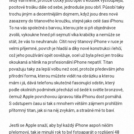
tedy všimnete, protože čočky jsou opět o kousek vystouplejší,
pocitově trošku dále od sebe, jednoduše jsou obří. Působí taky
trochu jiným a decentnějším dojmem, když jsou dnes nově
zasazeny do titanového kroužku, stejně jako celé šasi iPhonu.
To na vás společně s barvou, kterou jste si při objednávce
zvolili, vykoukne hned při sejmutí víka krabičky a nemůže se
stát, že vás to neuhranulo. Cítit nový titanový iPhone v ruce je
velmi příjemné, povrch je hladší a díky nové konstrukci i lehčí,
což jeho používání opět osvěžuje, ocel už byla přeci jen trošku
okoukaná a hliník na profesionální iPhone nepatří. Titan
považuju taky za lepší volbu než ocel, protože především jeho
přírodní forma, kterou můžete vidět na obrázku a kterou
mám i já, dává telefonu skutečně fascinující odstín, který
podle okolních podmínek přechází od šedé k světle bronzové,
čemuž Apple povrchovou úpravou těla iPhonu dost pomáhá.
S odstupem času si tak s mnohem větším zájmem prohlížím
přítomný titan, jak si na něj zvykám, a strašně mě to baví.
Jestli se Apple snaží, aby byl každý iPhone aspoň něčím
přelomový, tak je minulý rok to byl fotoaparát o rozlišení 48