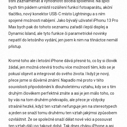
stihl zaznamenat a vyhodnotit docela spolehlivě. Na špici
bych tím pádem umístil rozšíření funkcí fotoaparátu, akční
tlačítko, nový konektor USB-C místo Lightningu a s ním
spojené možnosti nabíjení. Jako bývalý uživatel iPhonu 13 Pro
Max bych pak do tohoto seznamu zařadil i lepší displej a
Dynamic Island, ale tyto funkce či parametrické novinky
nepatří do letošního vydání, jen jsem k nim na třináctce neměl
přístup.
Kromě toho ale i letošní iPhone dává přesně to, co by si člověk
žádal, jen možná otevírá trochu více možností těm, kdo se je
pokusí objevit a integrovat do svého života. I když je nový,
přece jsme si důvěrně známí. Napadlo mě proto v této
souvislosti připodobnění k dlouholetému vztahu, kdy se s tím
druhým člověkem perfektně znáte a asi je jen málo toho, co
by vás na tom druhém překvapilo, ale přece je vždycky
strašně hezké, když ten vztah nefunguje jen na stereotypech
a jeden se snaží tomu druhému ten vztah jakýmsi způsobem
ozvláštnit. Že se společně snaží dělat nové věci a posouvat
ten vztah dál i po takové době. Tak dnes chápu iPhone a asi