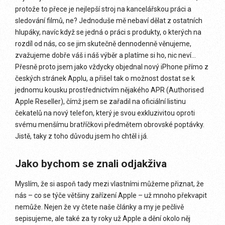
protože to přece je nejlepší stroj na kancelářskou práci a
sledování filmů, ne? Jednoduše mě nebaví dělat z ostatních
hlupáky, navíc když se jedná o práci s produkty, o kterých na
rozdíl od nás, co se jim skutečně dennodenně věnujeme,
zvažujeme dobře váš i náš výběr a platíme si ho, nic neví…
Přesně proto jsem jako vždycky objednal nový iPhone přímo z
českých stránek Applu, a přišel tak o možnost dostat se k
jednomu kousku prostřednictvím nějakého APR (Authorised
Apple Reseller), čímž jsem se zařadil na oficiální listinu
čekatelů na nový telefon, který je svou exkluzivitou oproti
svému menšímu bratříčkovi předmětem obrovské poptávky.
Jistě, taky z toho důvodu jsem ho chtěl i já.
Jako bychom se znali odjakživa
Myslím, že si aspoň tady mezi vlastními můžeme přiznat, že
nás – co se týče většiny zařízení Apple – už mnoho překvapit
nemůže. Nejen že vy čtete naše články a my je pečlivě
sepisujeme, ale také za ty roky už Apple a dění okolo něj