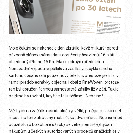
Moje čekání se nakonec o den zkrátilo, když mi kurýr oproti
původně plánovanému datu doručení přivezl můj 16. září
objednaný iPhone 15 Pro Max s mírným předstihem.
Nenápadně vypadající půlkilová zásilka z recyklovaného
kartonu obsahovala pouze nový telefon, přestože jsem si v
rámci předobjednávky objednal i obal z FineWoven, protože
ten byl doručen formou samostatné zásilky již v září. Tak jo,
pojďme ho rozbalit, když se tolik těšíme… Nebo ne?
Měl bych na začátku asi ideálně vysvětlit, proč jsem jako osel
musel na ten zatracený mobil čekat dva měsíce. Nechci hned
použít slovo bojkot, ale už roky se vehementně vyhýbám
nákupům u českých autorizovaných prodejců snažících se v