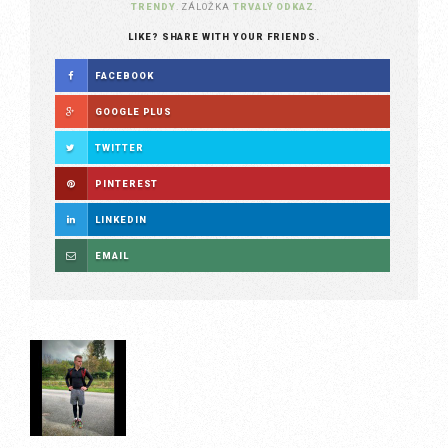
TRENDY
. ZÁLOŽKA
TRVALÝ ODKAZ
.
LIKE? SHARE WITH YOUR FRIENDS.
FACEBOOK
GOOGLE PLUS
TWITTER
PINTEREST
LINKEDIN
EMAIL