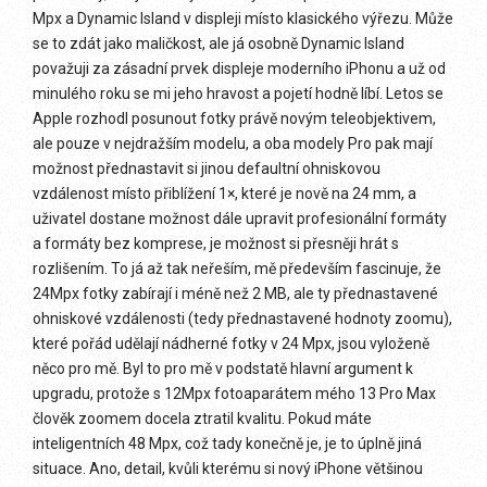
Mpx a Dynamic Island v displeji místo klasického výřezu. Může
se to zdát jako maličkost, ale já osobně Dynamic Island
považuji za zásadní prvek displeje moderního iPhonu a už od
minulého roku se mi jeho hravost a pojetí hodně líbí. Letos se
Apple rozhodl posunout fotky právě novým teleobjektivem,
ale pouze v nejdražším modelu, a oba modely Pro pak mají
možnost přednastavit si jinou defaultní ohniskovou
vzdálenost místo přiblížení 1×, které je nově na 24 mm, a
uživatel dostane možnost dále upravit profesionální formáty
a formáty bez komprese, je možnost si přesněji hrát s
rozlišením. To já až tak neřeším, mě především fascinuje, že
24Mpx fotky zabírají i méně než 2 MB, ale ty přednastavené
ohniskové vzdálenosti (tedy přednastavené hodnoty zoomu),
které pořád udělají nádherné fotky v 24 Mpx, jsou vyloženě
něco pro mě. Byl to pro mě v podstatě hlavní argument k
upgradu, protože s 12Mpx fotoaparátem mého 13 Pro Max
člověk zoomem docela ztratil kvalitu. Pokud máte
inteligentních 48 Mpx, což tady konečně je, je to úplně jiná
situace. Ano, detail, kvůli kterému si nový iPhone většinou