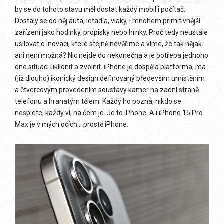
by se do tohoto stavu měl dostat každý mobil i počítač.
Dostaly se do něj auta, letadla, vlaky, i mnohem primitivnější
zařízení jako hodinky, propisky nebo hrnky. Proč tedy neustále
usilovat o inovaci, které stejně nevěříme a víme, že tak nějak
ani není možná? Nic nejde do nekonečna a je potřeba jednoho
dne situaci uklidnit a zvolnit. iPhone je dospělá platforma, má
(již dlouho) ikonický design definovaný především umístěním
a čtvercovým provedením soustavy kamer na zadní straně
telefonu a hranatým tělem. Každý ho pozná, nikdo se
nesplete, každý ví, na čem je. Je to iPhone. A i iPhone 15 Pro
Max je v mých očích… prostě iPhone.