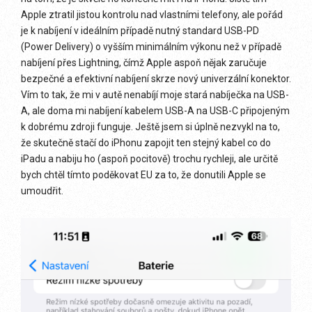
Apple ztratil jistou kontrolu nad vlastními telefony, ale pořád
je k nabíjení v ideálním případě nutný standard USB-PD
(Power Delivery) o vyšším minimálním výkonu než v případě
nabíjení přes Lightning, čímž Apple aspoň nějak zaručuje
bezpečné a efektivní nabíjení skrze nový univerzální konektor.
Vím to tak, že mi v autě nenabíjí moje stará nabíječka na USB-
A, ale doma mi nabíjení kabelem USB-A na USB-C připojeným
k dobrému zdroji funguje. Ještě jsem si úplně nezvykl na to,
že skutečně stačí do iPhonu zapojit ten stejný kabel co do
iPadu a nabiju ho (aspoň pocitově) trochu rychleji, ale určitě
bych chtěl tímto poděkovat EU za to, že donutili Apple se
umoudřit.