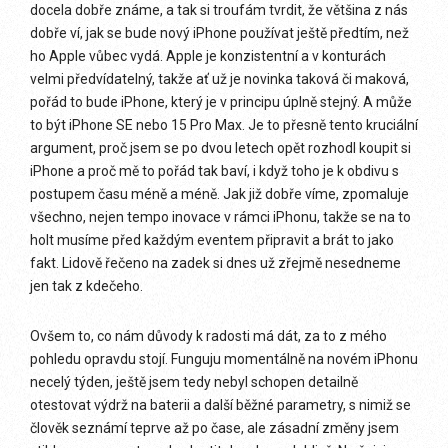
docela dobře známe, a tak si troufám tvrdit, že většina z nás
dobře ví, jak se bude nový iPhone používat ještě předtím, než
ho Apple vůbec vydá. Apple je konzistentní a v konturách
velmi předvídatelný, takže ať už je novinka taková či maková,
pořád to bude iPhone, který je v principu úplně stejný. A může
to být iPhone SE nebo 15 Pro Max. Je to přesně tento kruciální
argument, proč jsem se po dvou letech opět rozhodl koupit si
iPhone a proč mě to pořád tak baví, i když toho je k obdivu s
postupem času méně a méně. Jak již dobře víme, zpomaluje
všechno, nejen tempo inovace v rámci iPhonu, takže se na to
holt musíme před každým eventem připravit a brát to jako
fakt. Lidově řečeno na zadek si dnes už zřejmě nesedneme
jen tak z kdečeho.
Ovšem to, co nám důvody k radosti má dát, za to z mého
pohledu opravdu stojí. Funguju momentálně na novém iPhonu
necelý týden, ještě jsem tedy nebyl schopen detailně
otestovat výdrž na baterii a další běžné parametry, s nimiž se
člověk seznámí teprve až po čase, ale zásadní změny jsem