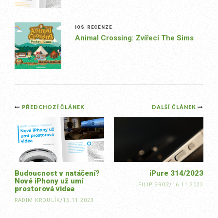
IOS
,
RECENZE
Animal Crossing: Zvířecí The Sims
Post
PŘEDCHOZÍ ČLÁNEK
DALŠÍ ČLÁNEK
navigation
Budoucnost v natáčení?
iPure 314/2023
Nové iPhony už umí
FILIP BROŽ
/
16.11.2023
prostorová videa
RADIM KROULÍK
/
16.11.2023