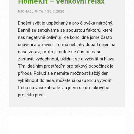
HomeKit – Venkovní relax
MICHAEL VITA
/
30.7.2020
Dnešní svět je uspěchaný a pro člověka náročný.
Denně se setkáváme se spoustou faktorů, které
nás negativně ovlivňují. Ke konci dne jsme často
unavení a otrávení. To má neblahý dopad nejen na
naše zdraví, proto je nutné se čas od času
zastavit, vydechnout, uklidnit se a vyčistit si hlavu.
Tím ideálním prostředím pro takový odpočinek je
příroda. Pokud ale nemáte možnost každý den
vyběhnout do lesa, můžete si oázu klidu vytvořit
třeba na vaší zahradě. Já jsem se do takového
projektu pustil.