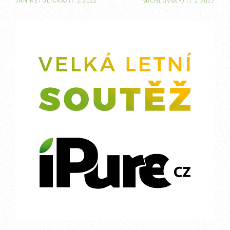
JAN NETOLIČKA
/
17.2.2022
MICHLOVSKÝ
/
17.2.2022