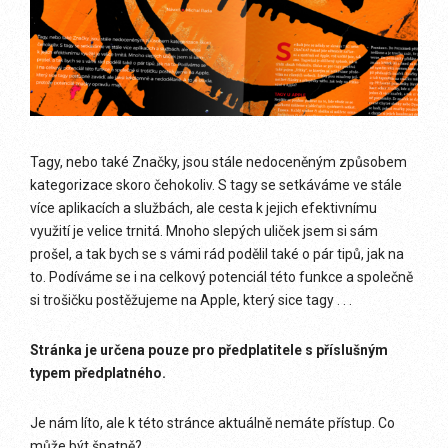
Tagy, nebo také Značky, jsou stále nedoceněným způsobem
kategorizace skoro čehokoliv. S tagy se setkáváme ve stále
více aplikacích a službách, ale cesta k jejich efektivnímu
využití je velice trnitá. Mnoho slepých uliček jsem si sám
prošel, a tak bych se s vámi rád podělil také o pár tipů, jak na
to. Podíváme se i na celkový potenciál této funkce a společně
si trošičku postěžujeme na Apple, který sice tagy . . .
Stránka je určena pouze pro předplatitele s příslušným
typem předplatného.
Je nám líto, ale k této stránce aktuálně nemáte přístup. Co
může být špatně?