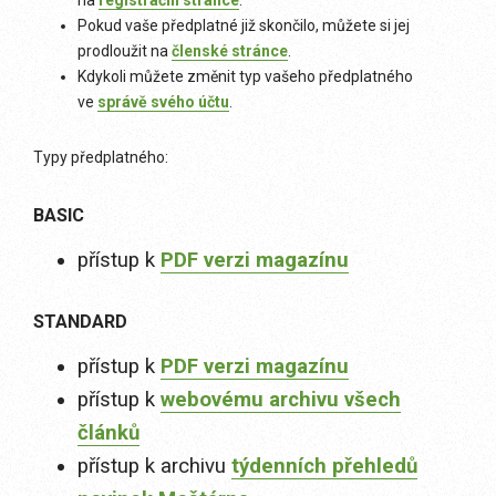
na
registrační stránce
.
Pokud vaše předplatné již skončilo, můžete si jej
prodloužit na
členské stránce
.
Kdykoli můžete změnit typ vašeho předplatného
ve
správě svého účtu
.
Typy předplatného:
BASIC
přístup k
PDF verzi magazínu
STANDARD
přístup k
PDF verzi magazínu
přístup k
webovému archivu všech
článků
přístup k archivu
týdenních přehledů