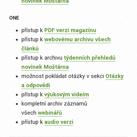
novinek Moštárna
ONE
přístup k
PDF verzi magazínu
přístup k
webovému archivu všech
článků
přístup k archivu
týdenních přehledů
novinek Moštárna
možnost pokládat otázky v sekci
Otázky
a odpovědi
přístup k
výukovým videím
kompletní archiv záznamů
všech
webinářů
přístup k
audio verzi