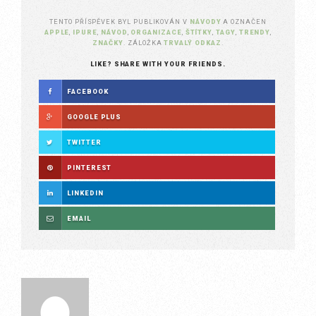
TENTO PŘÍSPĚVEK BYL PUBLIKOVÁN V
NÁVODY
A OZNAČEN
APPLE
,
IPURE
,
NÁVOD
,
ORGANIZACE
,
ŠTÍTKY
,
TAGY
,
TRENDY
,
ZNAČKY
. ZÁLOŽKA
TRVALÝ ODKAZ
.
LIKE? SHARE WITH YOUR FRIENDS.
FACEBOOK
GOOGLE PLUS
TWITTER
PINTEREST
LINKEDIN
EMAIL