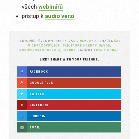
všech
webinářů
přístup k
audio verzi
TENTO PŘÍSPĚVEK BYL PUBLIKOVÁN V
NÁVODY
A OZNAČEN
ČAS
U OBRAZOVKY
,
IOS
,
IPAD
,
IPURE
,
NÁKUPY
,
NÁVOD
,
RODIČOVSKÁ KONTROLA
,
TRENDY
. ZÁLOŽKA
TRVALÝ ODKAZ
.
LIKE? SHARE WITH YOUR FRIENDS.
FACEBOOK
GOOGLE PLUS
TWITTER
PINTEREST
LINKEDIN
EMAIL