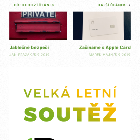
Post
PŘEDCHOZÍ ČLÁNEK
DALŠÍ ČLÁNEK
navigation
Jablečné bezpečí
Začínáme s Apple Card
JAN PRAŽÁK
/
5.9.2019
MAREK HAJN
/
5.9.2019