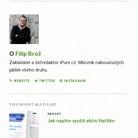
O
Filip Brož
Zakladatel a šéfredaktor iPure.cz. Milovník nakousnutých
jablek všeho druhu.
WEBSITE
TWITTER
INSTAGRAM
YOU MIGHT ALSO LIKE
NÁVODY
Jak naplno využít akční tlačítko