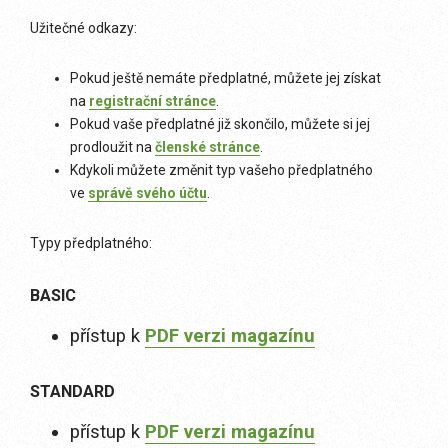
Užitečné odkazy:
Pokud ještě nemáte předplatné, můžete jej získat
na
registrační stránce
.
Pokud vaše předplatné již skončilo, můžete si jej
prodloužit na
členské stránce
.
Kdykoli můžete změnit typ vašeho předplatného
ve
správě svého účtu
.
Typy předplatného:
BASIC
přístup k
PDF verzi magazínu
STANDARD
přístup k
PDF verzi magazínu