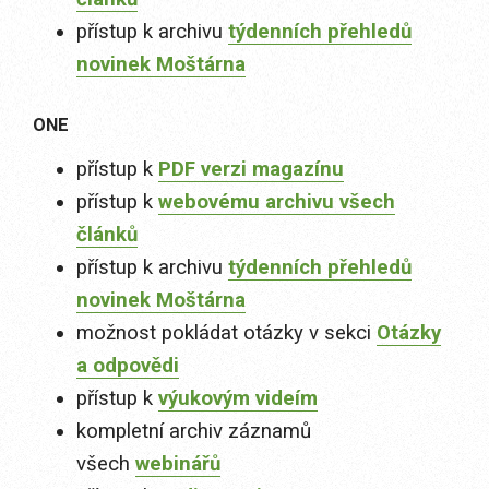
přístup k archivu
týdenních přehledů
novinek Moštárna
ONE
přístup k
PDF verzi magazínu
přístup k
webovému archivu všech
článků
přístup k archivu
týdenních přehledů
novinek Moštárna
možnost pokládat otázky v sekci
Otázky
a odpovědi
přístup k
výukovým videím
kompletní archiv záznamů
všech
webinářů