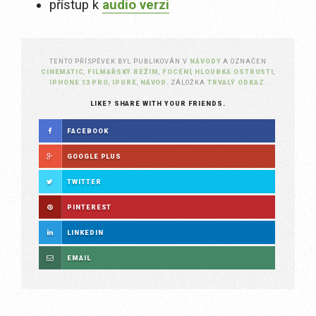
přístup k
audio verzi
TENTO PŘÍSPĚVEK BYL PUBLIKOVÁN V
NÁVODY
A OZNAČEN
CINEMATIC
,
FILMAŘSKÝ REŽIM
,
FOCENÍ
,
HLOUBKA OSTROSTI
,
IPHONE 13 PRO
,
IPURE
,
NÁVOD
. ZÁLOŽKA
TRVALÝ ODKAZ
.
LIKE? SHARE WITH YOUR FRIENDS.
FACEBOOK
GOOGLE PLUS
TWITTER
PINTEREST
LINKEDIN
EMAIL