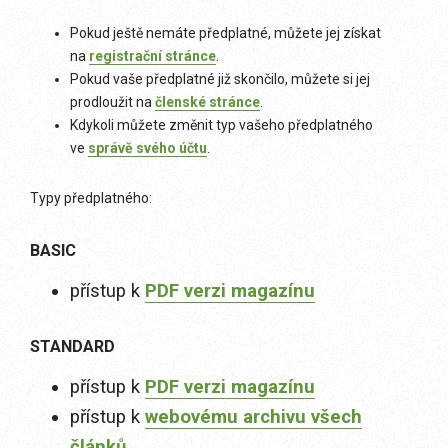
Pokud ještě nemáte předplatné, můžete jej získat
na
registrační stránce
.
Pokud vaše předplatné již skončilo, můžete si jej
prodloužit na
členské stránce
.
Kdykoli můžete změnit typ vašeho předplatného
ve
správě svého účtu
.
Typy předplatného:
BASIC
přístup k
PDF verzi magazínu
STANDARD
přístup k
PDF verzi magazínu
přístup k
webovému archivu všech
článků