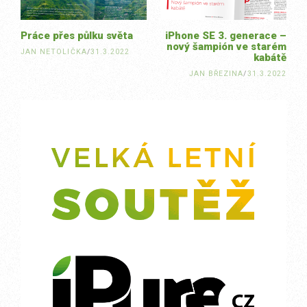
Práce přes půlku světa
iPhone SE 3. generace –
nový šampión ve starém
JAN NETOLIČKA
/
31.3.2022
kabátě
JAN BŘEZINA
/
31.3.2022