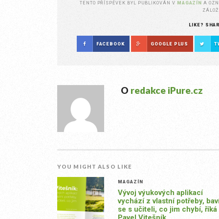
TENTO PŘÍSPĚVEK BYL PUBLIKOVÁN V
MAGAZÍN
A OZ
ZÁLO
LIKE? SHA
FACEBOOK
GOOGLE PLUS
T
O
redakce iPure.cz
YOU MIGHT ALSO LIKE
MAGAZÍN
Vývoj výukových aplikací
vychází z vlastní potřeby, ba
se s učiteli, co jim chybí, říká
Pavel Vitešník