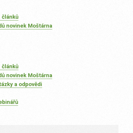
 článků
dů novinek Moštárna
 článků
dů novinek Moštárna
tázky a odpovědi
ebinářů