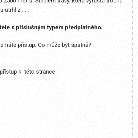
2500 metrů. Stéblem trávy, která vyrůstá trochu
utrhl z . . .
itele s příslušným typem předplatného.
 nemáte přístup. Co může být špatně?
přístup k této stránce