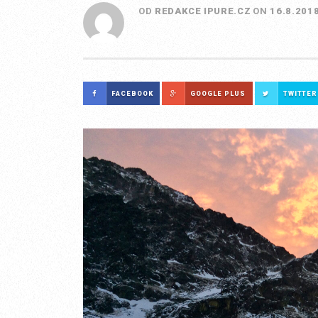
OD
REDAKCE IPURE.CZ
ON
16.8.201
FACEBOOK
GOOGLE PLUS
TWITTER