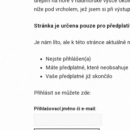
dřepím na hoře v nadmořské výšce okolo 
níže pod vrcholem, jež jsem si při výstupu 
Stránka je určena pouze pro předplat
Je nám líto, ale k této stránce aktuálně
Nejste přihlášen(a)
Máte předplatné, které neobsahuje 
Vaše předplatné již skončilo
Přihlásit se můžete zde:
Přihlašovací jméno či e-mail: