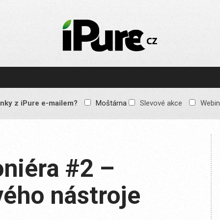
IPURE.CZ
Prémiový Apple e-
magazín, který vychází
každý týden. Žádné
reklamy, žádné
spekulace, jen čistý
obsah pro všechny
nky z iPure e-mailem?
Moštárna
Slevové akce
Webin
Apple fandy. Recenze,
komentáře a praktické
návody, jak začlenit
Apple zařízení do
každodenního života.
niéra #2 –
vého nástroje