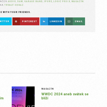
NAČEN
AUDIO
,
DAW
,
GARAGE BAND
,
IPURE
,
LOGIC PRO X
,
MAGAZÍN
.
ŽKA
TRVALÝ ODKAZ
.
RE WITH YOUR FRIENDS.
WITTER
PINTEREST
LINKEDIN
EMAIL
MAGAZÍN
WWDC 2024 aneb svátek se
vím
blíží