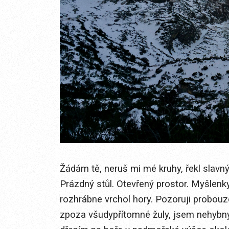
Žádám tě, neruš mi mé kruhy, řekl slavn
Prázdný stůl. Otevřený prostor. Myšlenk
rozhrábne vrchol hory. Pozoruji probouz
zpoza všudypřítomné žuly, jsem nehybný