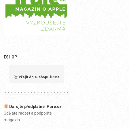
ESHOP
Přejít do e-shopu iPure
Darujte předplatné iPure.cz
Uděláte radost a podpoříte
magazín.