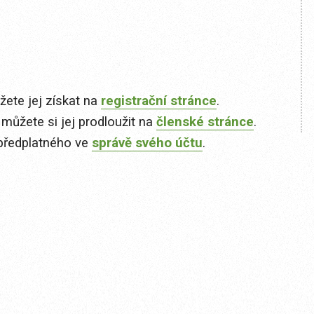
ete jej získat na
registrační stránce
.
 můžete si jej prodloužit na
členské stránce
.
předplatného ve
správě svého účtu
.