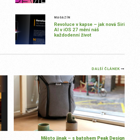
MAGAZÍN
Revoluce v kapse – jak nová Siri
AI v iOS 27 mění náš
každodenní život
DALŠÍ ČLÁNEK
Město jinak – s batohem Peak Design