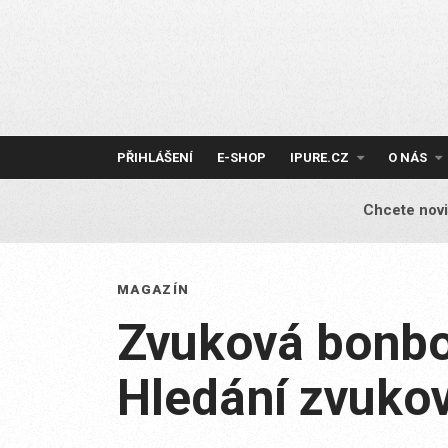
Skip
to
content
PŘIHLÁŠENÍ
E-SHOP
IPURE.CZ
O NÁS
Chcete novi
MAGAZÍN
Zvuková bonbo
Hledání zvuko