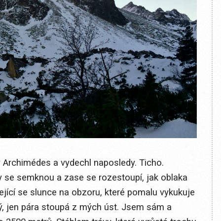
ý Archimédes a vydechl naposledy. Ticho.
y se semknou a zase se rozestoupí, jak oblaka
ející se slunce na obzoru, které pomalu vykukuje
, jen pára stoupá z mých úst. Jsem sám a