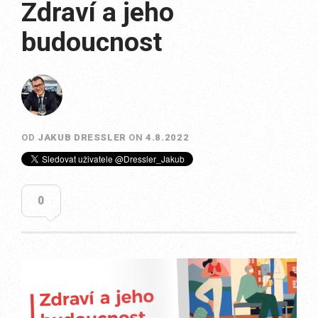
Zdraví a jeho
budoucnost
OD
JAKUB DRESSLER
ON
4.8.2022
0