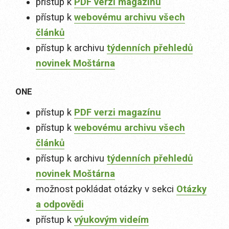
přístup k
PDF verzi magazínu
přístup k
webovému archivu všech
článků
přístup k archivu
týdenních přehledů
novinek Moštárna
ONE
přístup k
PDF verzi magazínu
přístup k
webovému archivu všech
článků
přístup k archivu
týdenních přehledů
novinek Moštárna
možnost pokládat otázky v sekci
Otázky
a odpovědi
přístup k
výukovým videím