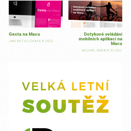
navigation
Gesta na Macu
Dotykové ovládání
mobilních aplikací na
JAN NETOLIČKA
/
4.8.2022
Macu
MICHAL RADA
/
4.8.2022