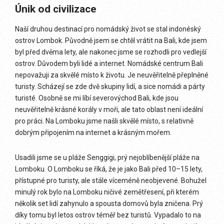
Únik od civilizace
Naší druhou destinací pro nomádský život se stal indonéský
ostrov Lombok. Původně jsem se chtěl vrátit na Bali, kde jsem
byl před dvěma lety, ale nakonec jsme se rozhodli pro vedlejší
ostrov. Důvodem byli lidé a internet. Nomádské centrum Bali
nepovažuji za skvělé místo k životu. Je neuvěřitelně přeplněné
turisty. Scházejí se zde dvě skupiny lidí, a sice nomádi a párty
turisté. Osobně se mi líbí severovýchod Bali, kde jsou
neuvěřitelně krásné korály v moři, ale tato oblast není ideální
pro práci. Na Lomboku jsme našli skvělé místo, s relativně
dobrým připojením na internet a krásným mořem.
Usadili jsme se u pláže Senggigi, prý nejoblíbenější pláže na
Lomboku. O Lomboku se říká, že je jako Bali před 10–15 lety,
přístupné pro turisty, ale stále víceméně neobjevené. Bohužel
minulý rok bylo na Lomboku ničivé zemětřesení, při kterém
několik set lidí zahynulo a spousta domovů byla zničena. Prý
díky tomu byl letos ostrov téměř bez turistů. Vypadalo to na