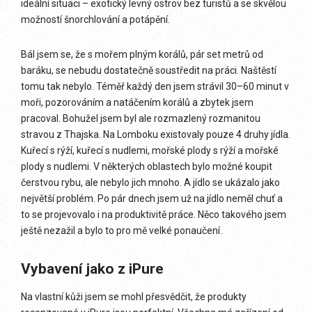
ideální situaci – exotický levný ostrov bez turistů a se skvělou
možností šnorchlování a potápění.
Bál jsem se, že s mořem plným korálů, pár set metrů od
baráku, se nebudu dostatečně soustředit na práci. Naštěstí
tomu tak nebylo. Téměř každý den jsem strávil 30–60 minut v
moři, pozorováním a natáčením korálů a zbytek jsem
pracoval. Bohužel jsem byl ale rozmazlený rozmanitou
stravou z Thajska. Na Lomboku existovaly pouze 4 druhy jídla.
Kuřecí s rýží, kuřecí s nudlemi, mořské plody s rýží a mořské
plody s nudlemi. V některých oblastech bylo možné koupit
čerstvou rybu, ale nebylo jich mnoho. A jídlo se ukázalo jako
největší problém. Po pár dnech jsem už na jídlo neměl chuť a
to se projevovalo i na produktivitě práce. Něco takového jsem
ještě nezažil a bylo to pro mě velké ponaučení.
Vybavení jako z iPure
Na vlastní kůži jsem se mohl přesvědčit, že produkty