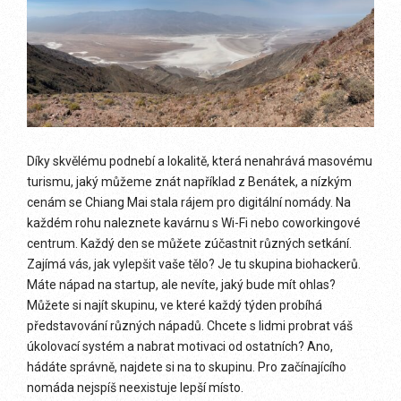
Díky skvělému podnebí a lokalitě, která nenahrává masovému
turismu, jaký můžeme znát například z Benátek, a nízkým
cenám se Chiang Mai stala rájem pro digitální nomády. Na
každém rohu naleznete kavárnu s Wi-Fi nebo coworkingové
centrum. Každý den se můžete zúčastnit různých setkání.
Zajímá vás, jak vylepšit vaše tělo? Je tu skupina biohackerů.
Máte nápad na startup, ale nevíte, jaký bude mít ohlas?
Můžete si najít skupinu, ve které každý týden probíhá
představování různých nápadů. Chcete s lidmi probrat váš
úkolovací systém a nabrat motivaci od ostatních? Ano,
hádáte správně, najdete si na to skupinu. Pro začínajícího
nomáda nejspíš neexistuje lepší místo.