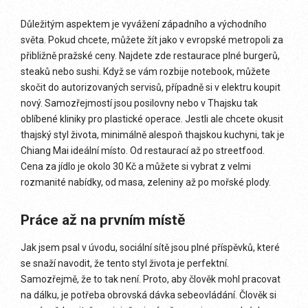
Důležitým aspektem je vyvážení západního a východního
světa. Pokud chcete, můžete žít jako v evropské metropoli za
přibližně pražské ceny. Najdete zde restaurace plné burgerů,
steaků nebo sushi. Když se vám rozbije notebook, můžete
skočit do autorizovaných servisů, případně si v elektru koupit
nový. Samozřejmostí jsou posilovny nebo v Thajsku tak
oblíbené kliniky pro plastické operace. Jestli ale chcete okusit
thajský styl života, minimálně alespoň thajskou kuchyni, tak je
Chiang Mai ideální místo. Od restaurací až po streetfood.
Cena za jídlo je okolo 30 Kč a můžete si vybrat z velmi
rozmanité nabídky, od masa, zeleniny až po mořské plody.
Práce až na prvním místě
Jak jsem psal v úvodu, sociální sítě jsou plné příspěvků, které
se snaží navodit, že tento styl života je perfektní.
Samozřejmě, že to tak není. Proto, aby člověk mohl pracovat
na dálku, je potřeba obrovská dávka sebeovládání. Člověk si