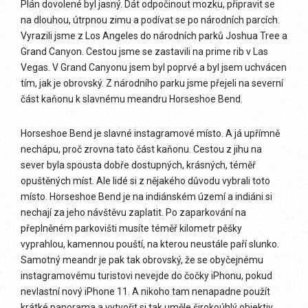
Plán dovolené byl jasný. Dát odpočinout mozku, připravit se
na dlouhou, útrpnou zimu a podívat se po národních parcích.
Vyrazili jsme z Los Angeles do národních parků Joshua Tree a
Grand Canyon. Cestou jsme se zastavili na prime rib v Las
Vegas. V Grand Canyonu jsem byl poprvé a byl jsem uchvácen
tím, jak je obrovský. Z národního parku jsme přejeli na severní
část kaňonu k slavnému meandru Horseshoe Bend.
Horseshoe Bend je slavné instagramové místo. A já upřímně
nechápu, proč zrovna tato část kaňonu. Cestou z jihu na
sever byla spousta dobře dostupných, krásných, téměř
opuštěných míst. Ale lidé si z nějakého důvodu vybrali toto
místo. Horseshoe Bend je na indiánském území a indiáni si
nechají za jeho návštěvu zaplatit. Po zaparkování na
přeplněném parkovišti musíte téměř kilometr pěšky
vyprahlou, kamennou pouští, na kterou neustále paří slunko.
Samotný meandr je pak tak obrovský, že se obyčejnému
instagramovému turistovi nevejde do čočky iPhonu, pokud
nevlastní nový iPhone 11. A nikoho tam nenapadne použít
krátké panorama a vytvořit si tak uměle širokoúhlý objektiv.