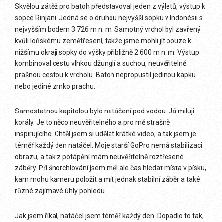
Skvělou zátěž pro batoh představoval jeden z výletů, výstup k
sopce Rinjani. Jedná se o druhou nejvyšší sopku v Indonésii s
nejvyšším bodem 3 726 m n. m. Samotný vrchol byl zavřený
kvůli loňskému zemětřesení, takže jsme mohli jít pouze k
nižšímu okraji sopky do výšky přibližně 2 600 m n. m. Výstup
kombinoval cestu vlhkou džunglí a suchou, neuvěřitelně
prašnou cestou k vrcholu. Batoh nepropustil jedinou kapku
nebo jediné zrnko prachu.
Samostatnou kapitolou bylo natáčení pod vodou. Já miluji
korály. Je to něco neuvěřitelného a pro mě strašně
inspirujícího. Chtěl jsem si udělat krátké video, a tak jsem je
téměř každý den natáčel. Moje starší GoPro nemá stabilizaci
obrazu, a tak z potápění mám neuvěřitelně roztřesené
záběry. Při šnorchlování jsem měl ale čas hledat místa v písku,
kam mohu kameru položit a mít jednak stabilní záběr a také
různé zajímavé úhly pohledu.
Jak jsem říkal, natáčel jsem téměř každý den. Dopadlo to tak,