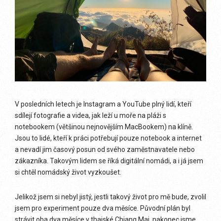
V posledních letech je Instagram a YouTube plný lidí, kteří
sdílejí fotografie a videa, jak leží u moře na pláži s
notebookem (většinou nejnovějším MacBookem) na klíně.
Jsou to lidé, kteří k práci potřebují pouze notebook a internet
a nevadí jim časový posun od svého zaměstnavatele nebo
zákazníka. Takovým lidem se říká digitální nomádi, a i já jsem
si chtěl nomádský život vyzkoušet.
Jelikož jsem si nebyl jistý, jestli takový život pro mě bude, zvolil
jsem pro experiment pouze dva měsíce. Původní plán byl
strávit oba dva měsíce v thajské Chiang Mai, nakonec jsme