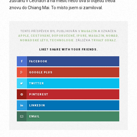
zůstanu v Čechách a na měsíc nebo dva si odjedu třeba
znovu do Chiang Mai. To místo jsem si zamiloval.
TENTO PŘÍSPĚVEK BYL PUBLIKOVÁN V
MAGAZÍN
A OZNAČEN
APPLE
,
CESTOVÁNÍ
,
DOPORUČENÉ
,
IPURE
,
MAGAZÍN
,
NOMÁD
,
NOMÁDSKÉ LÉTO
,
TECHNOLOGIE
. ZÁLOŽKA
TRVALÝ ODKAZ
.
LIKE? SHARE WITH YOUR FRIENDS.
FACEBOOK
GOOGLE PLUS
TWITTER
PINTEREST
LINKEDIN
EMAIL