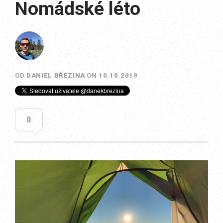
Nomádské léto
OD
DANIEL BŘEZINA
ON
10.10.2019
0