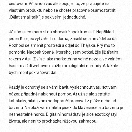
cestování. Většinou vás ale spojuje i to, že pracujete na
vlastním produktu nebo se chcete pracovně osamostatnit.
„Dělat small talk“ je pak velmi jednoduché.
Já sám jsem narazil na obrovské spektrum lidí. Například
jeden Korejec vytvářel hru doma, zasekl se a nevěděl co dál.
Rozhodl se změnit prostředí a odjel do Thajska. Prý mu to
pomohlo. Naopak Španěl, kterého jsem potkal, žije již třetím
rokem v Asii. Živí se jako marketér na volné noze a ve volném
čase rozjíždí webovou službu pro digitální nomády. A takhle
bych mohl pokračovat dál.
Každý je ochotný se s vámi bavit, vyslechnout vás, říct vám
názor, případně nabídnout pomoc. Ať už se ale zeptáte
kohokoliv, nikdo vám nedoporučí pracovat z pláže nebo od
bazénu. Na pláži vám nalétá písek do klávesnice a u bazénu je
nesnesitelné horko. Digitální nomádství je sice exotický styl
života, ale není to procházka růžovou zahradou.