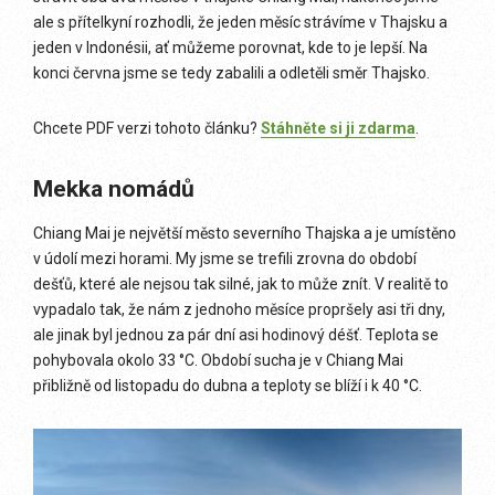
ale s přítelkyní rozhodli, že jeden měsíc strávíme v Thajsku a
jeden v Indonésii, ať můžeme porovnat, kde to je lepší. Na
konci června jsme se tedy zabalili a odletěli směr Thajsko.
Chcete PDF verzi tohoto článku?
Stáhněte si ji zdarma
.
Mekka nomádů
Chiang Mai je největší město severního Thajska a je umístěno
v údolí mezi horami. My jsme se trefili zrovna do období
dešťů, které ale nejsou tak silné, jak to může znít. V realitě to
vypadalo tak, že nám z jednoho měsíce propršely asi tři dny,
ale jinak byl jednou za pár dní asi hodinový déšť. Teplota se
pohybovala okolo 33 °C. Období sucha je v Chiang Mai
přibližně od listopadu do dubna a teploty se blíží i k 40 °C.