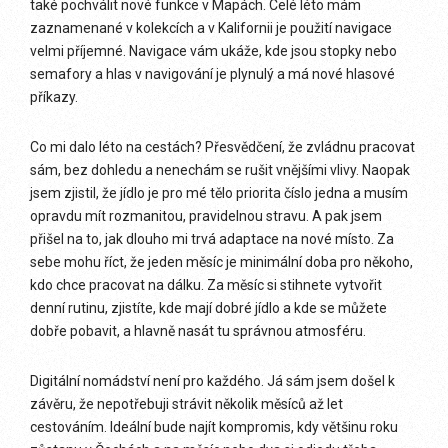
také pochválit nové funkce v Mapách. Celé léto mám
zaznamenané v kolekcích a v Kalifornii je použití navigace
velmi příjemné. Navigace vám ukáže, kde jsou stopky nebo
semafory a hlas v navigování je plynulý a má nové hlasové
příkazy.
Co mi dalo léto na cestách? Přesvědčení, že zvládnu pracovat
sám, bez dohledu a nenechám se rušit vnějšími vlivy. Naopak
jsem zjistil, že jídlo je pro mé tělo priorita číslo jedna a musím
opravdu mít rozmanitou, pravidelnou stravu. A pak jsem
přišel na to, jak dlouho mi trvá adaptace na nové místo. Za
sebe mohu říct, že jeden měsíc je minimální doba pro někoho,
kdo chce pracovat na dálku. Za měsíc si stihnete vytvořit
denní rutinu, zjistíte, kde mají dobré jídlo a kde se můžete
dobře pobavit, a hlavně nasát tu správnou atmosféru.
Digitální nomádství není pro každého. Já sám jsem došel k
závěru, že nepotřebuji strávit několik měsíců až let
cestováním. Ideální bude najít kompromis, kdy většinu roku