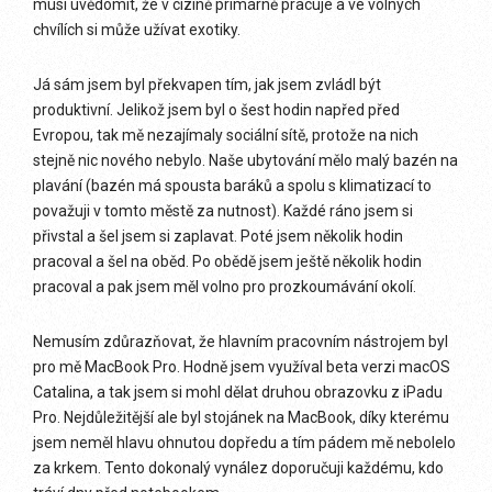
musí uvědomit, že v cizině primárně pracuje a ve volných
chvílích si může užívat exotiky.
Já sám jsem byl překvapen tím, jak jsem zvládl být
produktivní. Jelikož jsem byl o šest hodin napřed před
Evropou, tak mě nezajímaly sociální sítě, protože na nich
stejně nic nového nebylo. Naše ubytování mělo malý bazén na
plavání (bazén má spousta baráků a spolu s klimatizací to
považuji v tomto městě za nutnost). Každé ráno jsem si
přivstal a šel jsem si zaplavat. Poté jsem několik hodin
pracoval a šel na oběd. Po obědě jsem ještě několik hodin
pracoval a pak jsem měl volno pro prozkoumávání okolí.
Nemusím zdůrazňovat, že hlavním pracovním nástrojem byl
pro mě MacBook Pro. Hodně jsem využíval beta verzi macOS
Catalina, a tak jsem si mohl dělat druhou obrazovku z iPadu
Pro. Nejdůležitější ale byl stojánek na MacBook, díky kterému
jsem neměl hlavu ohnutou dopředu a tím pádem mě nebolelo
za krkem. Tento dokonalý vynález doporučuji každému, kdo