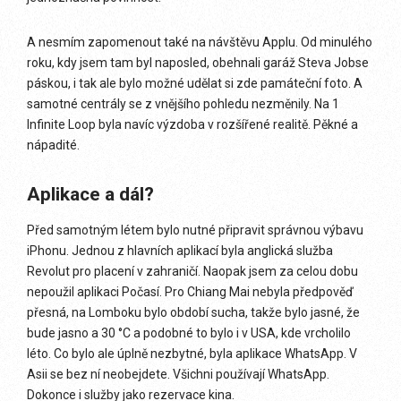
A nesmím zapomenout také na návštěvu Applu. Od minulého
roku, kdy jsem tam byl naposled, obehnali garáž Steva Jobse
páskou, i tak ale bylo možné udělat si zde památeční foto. A
samotné centrály se z vnějšího pohledu nezměnily. Na 1
Infinite Loop byla navíc výzdoba v rozšířené realitě. Pěkné a
nápadité.
Aplikace a dál?
Před samotným létem bylo nutné připravit správnou výbavu
iPhonu. Jednou z hlavních aplikací byla anglická služba
Revolut pro placení v zahraničí. Naopak jsem za celou dobu
nepoužil aplikaci Počasí. Pro Chiang Mai nebyla předpověď
přesná, na Lomboku bylo období sucha, takže bylo jasné, že
bude jasno a 30 °C a podobné to bylo i v USA, kde vrcholilo
léto. Co bylo ale úplně nezbytné, byla aplikace WhatsApp. V
Asii se bez ní neobejdete. Všichni používají WhatsApp.
Dokonce i služby jako rezervace kina.