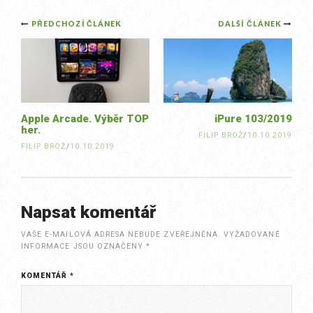
Post
PŘEDCHOZÍ ČLÁNEK
DALŠÍ ČLÁNEK
navigation
Apple Arcade. Výběr TOP
iPure 103/2019
her.
FILIP BROŽ
/
10.10.2019
FILIP BROŽ
/
10.10.2019
Napsat komentář
VAŠE E-MAILOVÁ ADRESA NEBUDE ZVEŘEJNĚNA.
VYŽADOVANÉ
INFORMACE JSOU OZNAČENY
*
KOMENTÁŘ
*