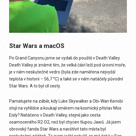
Star Wars a macOS
Po Grand Canyonu jsme se vydali do pouště v Death Valley.
Death Valley je známé tím, že velká část leží pod úrovní moře,
je v něm neskutečné vedro (byla zde naměřena nejvyšší
teplota v historii – 56,7 °C) a také se v něm natáčely původní
Star Wars. A to byl cíl cesty.
Pamatujete na záběr, kdy Luke Skywalker a Obi-Wan Kenobi
stojí na vyhlídce a koukají směrem na kosmický přístav Mos
Eisly? Natáčeno v Death Valley, stejně jako cesta
osamoceného R2-D2, než byl chycen tlupou Jawů. Já jsem
obrovský fanda Star Wars a navštívit tato místa byl
neskutečný zážitek. To jsem ještě netušil, co mě čeká v San