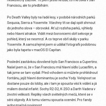
Franciscu, ale to předbíhám.
Po Death Valley byly na řadě lesy, v podobě národních parků
Sequoia, Sierra a Yosemite. Všechny tři se dají opět shrnout
do jednoho slova – obrovské. Ať už rozloha parků, výhledy
nebo hlavní atrakce. Vidět mezi borovicemi obří sekvoje je
pohled, který se neomrzí. A co teprve obří skály v parku
Yosemite. A samozřejmě jsem si udělal fotografii podobnou
jako byla tapeta v macOS El Capitan.
Poslední zastávkou dovolené bylo San Francisco a Cupertino.
Našel jsem si, že v San Franciscu má hlavní sídlo Lucasfilm, a
tak jsme se tam vydali. Před vchodem si můžete prohlédnout
fontánu, jejíž hlavní dominantou je socha Yody. Veřejnost se
dostane pouze do lobby, ale i tam je spousta věcí k vidění a já
málem dostal infarkt. Sochy R2-D2, K-2SO a Darth Vadera v
životní velikosti. Repliky všech světelných mečů, které se v
sérii objevily. A k tomu všemu spousta ocenění. Pro fandy
jednoznačná povinnost.