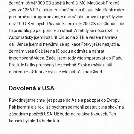
že mám téměř 300 GB záběrů korálů. Můj MacBook Pro má
„pouze“ 256 GB a tak jsem spoléhal na iCloud. MacBook mám
primárně na programování, v normálním provozu je vždy více
než 100 GB volných. Původně jsem měl 200 GB na iCloudu, ale
to přestalo po pár ponorech stačit. A tehdy se něco rozbilo.
Automaticky jsem rozšířil iCloud na 2 TB a vesele nahrával
dál. Jenže jsem si nevšiml, že aplikace Fotky ještě nezjistila,
že mám větší úložiště na iCloudu a odmítala nahrát
importovaná videa. Začal jsem tedy vše importovat do iPadu
Pro, kde Fotky pracovaly bezchybně. Skok o měsíc a půl
dopředu – až teprve nyní se vše nahrálo na iCloud.
Dovolená v USA
Původně jsme chtěli jet pouze do Asie a pak zpět do Evropy.
Pak jsem si ale řekl, že bychom se mohli zastavit „na skok“ na
západním pobřeží USA. Už budeme relativně kousek. Ten
kousek byl ale 14 hodin letu.