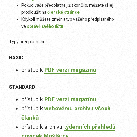
Pokud vaše předplatné již skončilo, můžete si jej
prodloužit na
členské stránce
.
Kdykoli můžete změnit typ vašeho předplatného
ve
správě svého účtu
.
Typy předplatného:
BASIC
přístup k
PDF verzi magazínu
STANDARD
přístup k
PDF verzi magazínu
přístup k
webovému archivu všech
článků
přístup k archivu
týdenních přehledů
novinek Moštárna