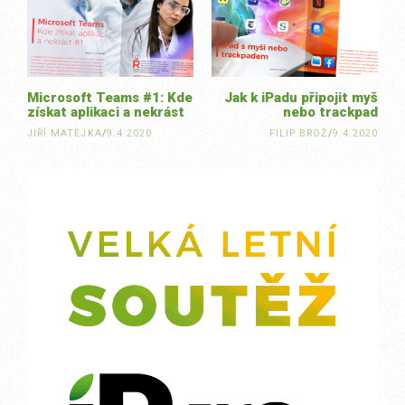
navigation
Microsoft Teams #1: Kde
Jak k iPadu připojit myš
získat aplikaci a nekrást
nebo trackpad
JIŘÍ MATĚJKA
/
9.4.2020
FILIP BROŽ
/
9.4.2020