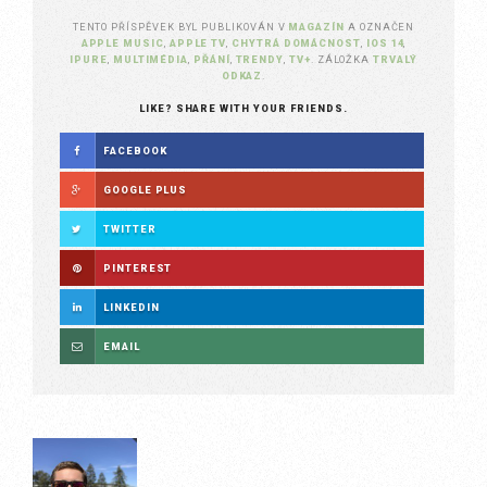
TENTO PŘÍSPĚVEK BYL PUBLIKOVÁN V
MAGAZÍN
A OZNAČEN
APPLE MUSIC
,
APPLE TV
,
CHYTRÁ DOMÁCNOST
,
IOS 14
,
IPURE
,
MULTIMÉDIA
,
PŘÁNÍ
,
TRENDY
,
TV+
. ZÁLOŽKA
TRVALÝ
ODKAZ
.
LIKE? SHARE WITH YOUR FRIENDS.
FACEBOOK
GOOGLE PLUS
TWITTER
PINTEREST
LINKEDIN
EMAIL