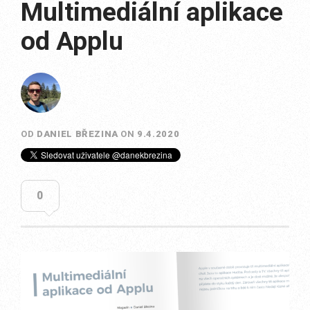
Multimediální aplikace
od Applu
OD
DANIEL BŘEZINA
ON
9.4.2020
0