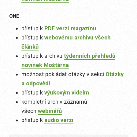
ONE
přístup k
PDF verzi magazínu
přístup k
webovému archivu všech
článků
přístup k archivu
týdenních přehledů
novinek Moštárna
možnost pokládat otázky v sekci
Otázky
a odpovědi
přístup k
výukovým videím
kompletní archiv záznamů
všech
webinářů
přístup k
audio verzi