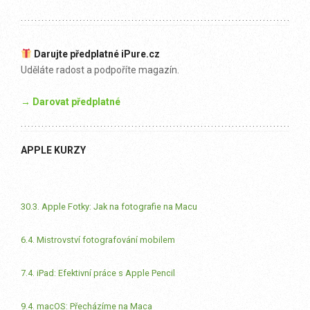
Darujte předplatné iPure.cz
Uděláte radost a podpoříte magazín.
→ Darovat předplatné
APPLE KURZY
30.3. Apple Fotky: Jak na fotografie na Macu
6.4. Mistrovství fotografování mobilem
7.4. iPad: Efektivní práce s Apple Pencil
9.4. macOS: Přecházíme na Maca