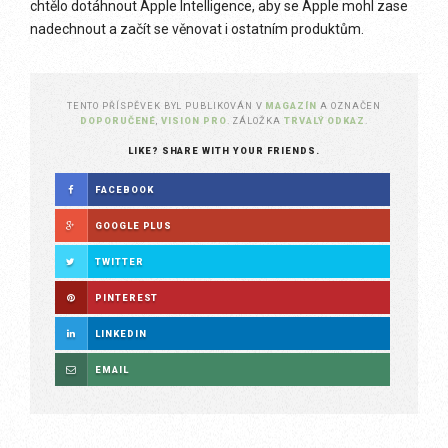
chtělo dotáhnout Apple Intelligence, aby se Apple mohl zase
nadechnout a začít se věnovat i ostatním produktům.
TENTO PŘÍSPĚVEK BYL PUBLIKOVÁN V
MAGAZÍN
A OZNAČEN
DOPORUČENÉ
,
VISION PRO
. ZÁLOŽKA
TRVALÝ ODKAZ
.
LIKE? SHARE WITH YOUR FRIENDS.
FACEBOOK
GOOGLE PLUS
TWITTER
PINTEREST
LINKEDIN
EMAIL