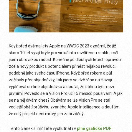
Když před dvěma lety Apple na WWDC 2023 oznámil, že již
skoro 10 let vyvíjí brýle pro virtuální a rozšířenou realitu, měl
jsem obrovskou radost. Konečně po dlouhých letech opravdu
zcela nový produkt s potenciálem přinést nějakou revoluci,
podobně jako svého času iPhone.
Když před rokem a půl
začínaly předobjednávky, tak jsem ve dvě ráno na Havaji
vyplňoval on-line objednávku a doufal, že stihnu být mezi
prvními. Povedlo se a Vision Pro už 15 měsíců používám. A jak
se na něj dívám dnes? Obávám se, že Vision Pro se stal
vedlejší obětí průšvihu zvaného Apple Intelligence a doufám,
že celý projekt není mrtvý, jen zabrzděný.
Tento článek si můžete vychutnat i v
plně grafické PDF