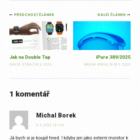
Post
PŘEDCHOZÍ ČLÁNEK
DALŠÍ ČLÁNEK
navigation
Jak na Double Tap
iPure 389/2025
DAVID ŠTANC
/
8.5.2025
RADIM KROULÍK
/
8.5.2025
1 komentář
Michal Borek
9.5.2025 (9:54)
Já bych si je koupil hned. I kdyby jen jako externí monitor k