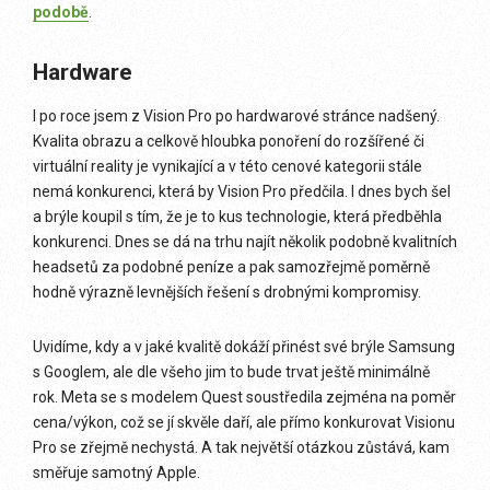
podobě
.
Hardware
I po roce jsem z Vision Pro po hardwarové stránce nadšený.
Kvalita obrazu a celkově hloubka ponoření do rozšířené či
virtuální reality je vynikající a v této cenové kategorii stále
nemá konkurenci, která by Vision Pro předčila. I dnes bych šel
a brýle koupil s tím, že je to kus technologie, která předběhla
konkurenci. Dnes se dá na trhu najít několik podobně kvalitních
headsetů za podobné peníze a pak samozřejmě poměrně
hodně výrazně levnějších řešení s drobnými kompromisy.
Uvidíme, kdy a v jaké kvalitě dokáží přinést své brýle Samsung
s Googlem, ale dle všeho jim to bude trvat ještě minimálně
rok. Meta se s modelem Quest soustředila zejména na poměr
cena/výkon, což se jí skvěle daří, ale přímo konkurovat Visionu
Pro se zřejmě nechystá. A tak největší otázkou zůstává, kam
směřuje samotný Apple.