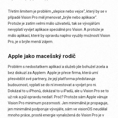
Třetím limitem je problém „slepice nebo vejce“, který by se v
případě Vision Pro měl jmenovat „brýle nebo aplikace“.
Protože je zatím velmi málo uživatelů, tak se vývojářům
nevyplatí vyvíjet aplikace speciálně pro Vision. A protože je
málo aplikací, které by opravdu naplno využily možností Vision
Pro, je o brýle menší zájem.
Apple jako macešský rodič
Problém s nedostatkem aplikací a služeb jde bohužel zcela a
bez diskuzí za Applem. Apple je přece firma, která umí
přesvědčit své partnery, že její platforma představuje
budoucnost, vyplatí se do ní investovat a vyvíjet pro ni.
Dokázal to u iPhonů, dokázal to u iPadů, ale u Vision Pro se to
už rok a půl opravdu nedaří. Proč? Protože sám Apple věnuje
Vision Pro minimum pozornosti. Jen minimálně je propaguje,
jen minimálně podporuje vývojáře, sám ve visionOS neudělal
mnoho práce, prostě energie vynaložená do Vision Pro je v