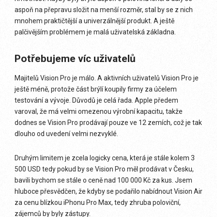
aspoň na přepravu složit na menší rozměr, stal by se z nich
mnohem praktičtější a univerzálnější produkt. A ještě
palčivějším problémem je malá uživatelská základna.
Potřebujeme víc uživatelů
Majitelů Vision Pro je málo. A aktivních uživatelů Vision Pro je
ještě méně, protože část brýlí koupily firmy za účelem
testování a vývoje. Důvodů je celá řada. Apple předem
varoval, že má velmi omezenou výrobní kapacitu, takže
dodnes se Vision Pro prodávají pouze ve 12 zemích, což je tak
dlouho od uvedení velmi nezvyklé.
Druhým limitem je zcela logicky cena, která je stále kolem 3
500 USD tedy pokud by se Vision Pro měl prodávat v Česku,
bavili bychom se stále o ceně nad 100 000 Kč za kus. Jsem
hluboce přesvědčen, že kdyby se podařilo nabídnout Vision Air
za cenu blízkou iPhonu Pro Max, tedy zhruba poloviční,
zájemců by byly zástupy.