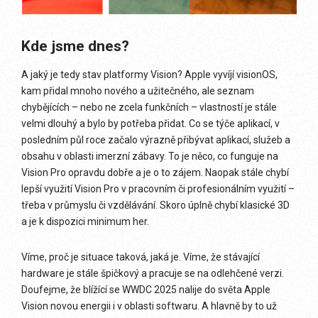
Kde jsme dnes?
A jaký je tedy stav platformy Vision? Apple vyvíjí visionOS,
kam přidal mnoho nového a užitečného, ale seznam
chybějících – nebo ne zcela funkčních – vlastností je stále
velmi dlouhý a bylo by potřeba přidat. Co se týče aplikací, v
posledním půl roce začalo výrazně přibývat aplikací, služeb a
obsahu v oblasti imerzní zábavy. To je něco, co funguje na
Vision Pro opravdu dobře a je o to zájem. Naopak stále chybí
lepší využití Vision Pro v pracovním či profesionálním využití –
třeba v průmyslu či vzdělávání. Skoro úplně chybí klasické 3D
a je k dispozici minimum her.
Víme, proč je situace taková, jaká je. Víme, že stávající
hardware je stále špičkový a pracuje se na odlehčené verzi.
Doufejme, že blížící se WWDC 2025 nalije do světa Apple
Vision novou energii i v oblasti softwaru. A hlavně by to už