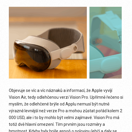
Objevuje se víc a víc náznaků a informací, že Apple vyvíjí
Vision Air, tedy odlehčenou verzi Vision Pro. Upřímně řečeno si
myslím, že odlehčené brýle od Applu nemusí být nutně
výrazně levnější než verze Pro a mohou zůstat pořád kolem 2
000 USD, ale i to by mohlo být velmi zajímavé. Vision Pro má
totiž dvě hlavní omezení. Tím prvním jsou rozměry a
hmotnost. Kdyby byly brýle aspoň o polovinu lehčí a daly se