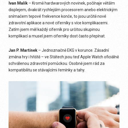
Ivan Malík
– Kromě hardwarových novinek, počínaje větším
displejem, dvakrát rychlejším procesorem anebo elektrickým
snímačem tepové frekvence konče, to jsou určitě nové
zdravotní aplikace a nové ciferníky s více komplikacemi.
Zatím jsem měl každý ciferník pro určitou skupinou
komplikací a musel jsem ciferníky dost často přepínat.
Jan P. Martínek
– Jednoznačně EKG v korunce. Zásadní
změna hry i hřiště – ve Státech jsou teď Apple Watch oficiálně
schválenou zdravotní pomůckou. Osobně jsem rád za
kompatibilitu se stávajícími řemínky a tahy.