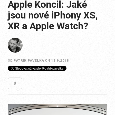
Apple Koncil: Jaké
jsou nové iPhony XS,
XR a Apple Watch?
OD
PATRIK PAVELKA
ON
13.9.2018
0