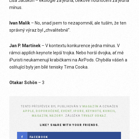
Lisa Jacskon – ekologie za jedna, celkové hodnocení za jedna
mínus.
Ivan Malík
– No, snad jsem to nezapomněl, ale tuším, že ten
správný výraz byl „chvalitebně“.
Jan P. Martínek
– V kontextu konkurence jedna mínus. V
rámci applích keynote lepší trojka. Nebo horší dvojka, ať mě
iPuristi neukamenují krabičkami na AirPods. Chyběla vášeň a
oslňující byly jen bílé tenisky Tima Cooka.
Otakar Schön
– 3
TENTO PŘÍSPĚVEK BYL PUBLIKOVÁN V
MAGAZÍN
A OZNAČEN
APPLE
,
DOPORUČENÉ
,
EVENT
,
IPURE
,
KEYNOTE
,
KONCIL
,
MAGAZÍN
,
NÁZORY
. ZÁLOŽKA
TRVALÝ ODKAZ
.
LIKE? SHARE WITH YOUR FRIENDS.
FACEBOOK