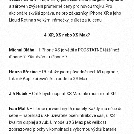
a zároveň zvýšení průměrné ceny pro novou trojku. Pro
akcionáře skvělá zpráva, ne pro zákazníky. iPhone XR a jeho
Liquid Retina s velkými rámečky je úlet za tu cenu.
4. XR, XS nebo XS Max?
Michal Bláha
– I iPhone XS je větší a PODSTATNĚ těžší než
iPhone 7. Zůstávám u iPhone 7.
Honza Březina
– Přestože jsem původně nechtěl upgrade,
tak mě Apple přesvědčil a bude to XS Max.
Jiří Hubík
– Chtěl bych napsat XS Max, ale musím dát XR.
Ivan Malík
– Libí se mi všechny tři modely. Každý má něco do
sebe – například u XR uživatelé ocení hliníkové šasi, u XS
kvalitní displej a zvuk. U modelu XS Max pak velikost
zobrazovací plochy v kombinaci s výbornou výdrží baterie.