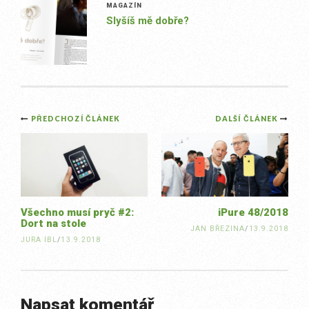
MAGAZÍN
Slyšíš mě dobře?
Post
PŘEDCHOZÍ ČLÁNEK
DALŠÍ ČLÁNEK
navigation
Všechno musí pryč #2:
iPure 48/2018
Dort na stole
JAN BŘEZINA
/
13.9.2018
JURA IBL
/
13.9.2018
Napsat komentář