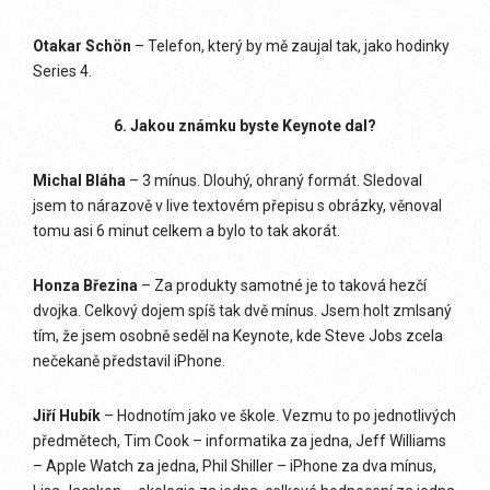
Otakar Schön
– Telefon, který by mě zaujal tak, jako hodinky
Series 4.
6. Jakou známku byste Keynote dal?
Michal Bláha
– 3 mínus. Dlouhý, ohraný formát. Sledoval
jsem to nárazově v live textovém přepisu s obrázky, věnoval
tomu asi 6 minut celkem a bylo to tak akorát.
Honza Březina
– Za produkty samotné je to taková hezčí
dvojka. Celkový dojem spíš tak dvě mínus. Jsem holt zmlsaný
tím, že jsem osobně seděl na Keynote, kde Steve Jobs zcela
nečekaně představil iPhone.
Jiří Hubík
– Hodnotím jako ve škole. Vezmu to po jednotlivých
předmětech, Tim Cook – informatika za jedna, Jeff Williams
– Apple Watch za jedna, Phil Shiller – iPhone za dva mínus,