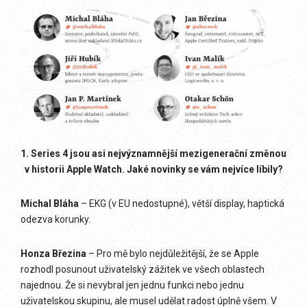
1. Series 4 jsou asi nejvýznamnější mezigenerační změnou
v historii Apple Watch. Jaké novinky se vám nejvíce líbily?
Michal Bláha
– EKG (v EU nedostupné), větší display, haptická
odezva korunky.
Honza Březina
– Pro mě bylo nejdůležitější, že se Apple
rozhodl posunout uživatelský zážitek ve všech oblastech
najednou. Že si nevybral jen jednu funkci nebo jednu
uživatelskou skupinu, ale musel udělat radost úplně všem. V