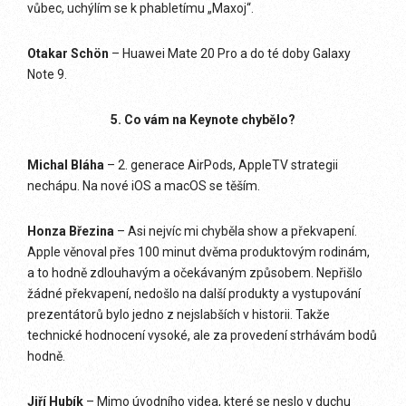
vůbec, uchýlím se k phabletímu „Maxoj“.
Otakar Schön
– Huawei Mate 20 Pro a do té doby Galaxy
Note 9.
5. Co vám na Keynote chybělo?
Michal Bláha
– 2. generace AirPods, AppleTV strategii
nechápu. Na nové iOS a macOS se těším.
Honza Březina
– Asi nejvíc mi chyběla show a překvapení.
Apple věnoval přes 100 minut dvěma produktovým rodinám,
a to hodně zdlouhavým a očekávaným způsobem. Nepřišlo
žádné překvapení, nedošlo na další produkty a vystupování
prezentátorů bylo jedno z nejslabších v historii. Takže
technické hodnocení vysoké, ale za provedení strhávám bodů
hodně.
Jiří Hubík
– Mimo úvodního videa, které se neslo v duchu