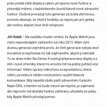
práci potěší větší displej a výkon, při sportu nové funkce a
přesnější měření, v každodenním životě hlavně nové zdravotní
funkce. Osobně provažuji tuto generaci za zcela zlomovou,
protože ukazuje, že chytré hodinky už nejsou jen pro geeky,
ale mohou zlepšit život širší veřejnosti.
Jiří Hubík
– Na začátku musím zmínit, že Apple Watch jsou
mým nejosobnějším zařízením od roku 2015. Mám nyní
druhou generaci zejména proto, že třetí generace nebyla dost
inovativní a nepřinesla nic tak zajímavého, abych ji nahradil.
To se dnes mění. Na Series 4 oceňuji přepracovaný displej a s
ním i nové ciferníky, které mi umožní mít na jediný pohled více
informací. Vítám úpravy mikrofonu a reproduktoru, které,
věřím, povedou k větším možnostem využití hlasové
komunikace. Můj největší obdiv patří zdravotním funkcím.
Nejen EKG, o kterém se bude mluvit asi nejvíce, je zajímavé,
ale naprosto mě dostala funkce záchrany uživatele po pádu,
kdy Apple Watch přivolají pomoc.