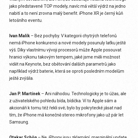
jako představené TOP modely, navíc má větší výdrž na jedno
nabití a to není zrovna malý benefit. iPhone XR je černý kůň
letošního eventu.
Ivan Malík
– Bez pochyby. V kategorii chytrých telefonů
nemá iPhone konkurenci a nové modely posunuly laťku ještě
výš. Díky vlastnímu vývoji procesorů může Apple posouvat
hranici výkonu takovým tempem, jaké jsme měli možnost
vidět na Keynote, bez obětování dalších parametrů jako
například výdrž baterie, která se oproti posledním modelům
ještě zvýšila.
Jan P. Martínek
– Ani náhodou. Technologicky je to úžas, ale
z uživatelského pohledu bída, bídička. Ví to Apple sám a
akcionáři k tomu též řekli své; bylo by pokrytecké jásat nad
tím, že iPhone má konečně stereo mikrofony jako už pár let
Samsung.
Otakar Schön
– Ne, iPhony jsou zklamání, marginální update