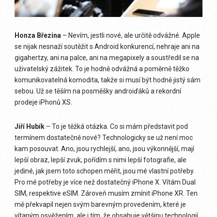
Honza Březina
– Nevím, jestli nové, ale určitě odvážné. Apple
se nijak nesnaží soutěžit s Android konkurencí, nehraje ani na
gigahertzy, ani na palce, ani na megapixely a soustředil se na
uživatelský zážitek. To je hodně odvážná a poměrně těžko
komunikovatelná komodita, takže si musí být hodně jistý sám
sebou. Už se těším na posměšky androiďáků a rekordní
prodeje iPhonů XS.
Jiří Hubík
– To je těžká otázka. Co si mám představit pod
termínem dostatečně nové? Technologicky se už není moc
kam posouvat. Ano, jsou rychlejší, ano, jsou výkonnější, mají
lepší obraz, lepší zvuk, pořídím s nimi lepší fotografie, ale
jediné, jak jsem toto schopen měřit, jsou mé vlastní potřeby.
Pro mé potřeby je více než dostatečný iPhone X. Vítám Dual
SIM, respektive eSIM. Zároveň musím zmínit iPhone XR. Ten
mě překvapil nejen svým barevným provedením, které je
vítaným osvěžením, ale i tím, že obsahuje většinu technologií