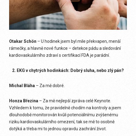
Otakar Schön
– U hodinek jsem byl mile překvapen, menší
rámečky, a hlavně nové funkce – detekce pádu a sledování
kardiovaskulárního zdraví s certifikací FDA je parádní.
2. EKG v chytrých hodinkách: Dobrý sluha, nebo zlý pán?
Michal Bláha
– Za mě dobré.
Honza Březina
– Za mě nejlepší zpráva celé Keynote.
Vzhledem k tomu, že pravidelně chodím na kontroly a jsem
dlouhodobě monitorován kvůli potenciálnímu zvýšenému
riziku kardiovaskulárního omezení, tak se mě to osobně
dotýká a třeba mi to jednou opravdu zachrání život.