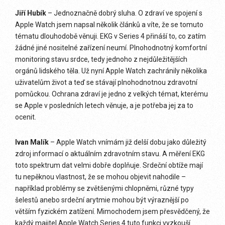
Jiří Hubík
– Jednoznačně dobrý sluha. O zdraví ve spojení s
Apple Watch jsem napsal několik článků a víte, že se tomuto
tématu dlouhodobě věnuji. EKG v Series 4 přináší to, co zatím
žádné jiné nositelné zařízení neumí. Plnohodnotný komfortní
monitoring stavu srdce, tedy jednoho z nejdůležitějších
orgánů lidského těla. Už nyní Apple Watch zachránily několika
uživatelům život a teď se stávají plnohodnotnou zdravotní
pomůckou. Ochrana zdraví je jedno z velkých témat, kterému
se Apple v posledních letech věnuje, a je potřeba jej za to
ocenit.
Ivan Malík
– Apple Watch vnímám již delší dobu jako důležitý
zdroj informací o aktuálním zdravotním stavu. A měření EKG
toto spektrum dat velmi dobře doplňuje. Srdeční obtíže mají
tu nepěknou vlastnost, že se mohou objevit nahodile –
například problémy se zvětšenými chlopněmi, různé typy
šelestů anebo srdeční arytmie mohou být výraznější po
větším fyzickém zatížení. Mimochodem jsem přesvědčený, že
každý majitel Apple Watch Series 4 tuto funkci vyzkouší