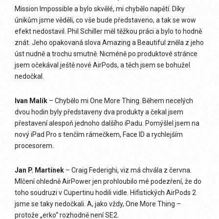
Mission Impossible a bylo skvělé, mi chybělo napětí. Díky
únikům jsme věděli, co vše bude představeno, a tak se wow
efekt nedostavil. Phil Schiller měl těžkou práci a bylo to hodně
znát. Jeho opakovaná slova Amazing a Beautiful zněla z jeho
úst nudně a trochu smutně. Nicméně po produktové stránce
jsem očekával ještě nové AirPods, a těch jsem se bohužel
nedočkal.
Ivan Malík
– Chybělo mi One More Thing. Během necelých
dvou hodin byly představeny dva produkty a čekal jsem
přestavení alespoň jednoho dalšího iPadu. Pomýšlel jsem na
nový iPad Pro s tenčím rámečkem, Face ID a rychlejším
procesorem.
Jan P. Martínek
– Craig Federighi, viz má chvála z června.
Mlčení ohledně AirPower jen prohloubilo mé podezření, že do
toho soudruzi v Cupertinu hodili vidle. Hifistických AirPods 2
jsme se taky nedočkali. A, jako vždy, One More Thing –
protože „erko“ rozhodně není SE2.