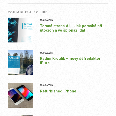
YOU MIGHT ALSO LIKE
MAGAZÍN
Temná strana AI – Jak pomáhá při
útocích a ve špionáži dat
MAGAZÍN
Radim Kroulík – nový šéfredaktor
iPure
MAGAZÍN
Refurbished iPhone