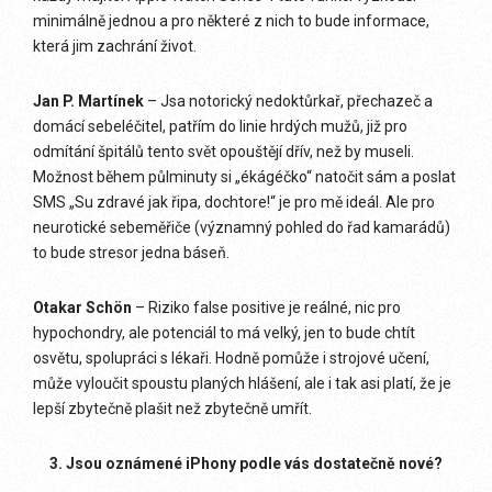
minimálně jednou a pro některé z nich to bude informace,
která jim zachrání život.
Jan P. Martínek
– Jsa notorický nedoktůrkař, přechazeč a
domácí sebeléčitel, patřím do linie hrdých mužů, již pro
odmítání špitálů tento svět opouštějí dřív, než by museli.
Možnost během půlminuty si „ékágéčko“ natočit sám a poslat
SMS „Su zdravé jak řipa, dochtore!“ je pro mě ideál. Ale pro
neurotické sebeměřiče (významný pohled do řad kamarádů)
to bude stresor jedna báseň.
Otakar Schön
– Riziko false positive je reálné, nic pro
hypochondry, ale potenciál to má velký, jen to bude chtít
osvětu, spolupráci s lékaři. Hodně pomůže i strojové učení,
může vyloučit spoustu planých hlášení, ale i tak asi platí, že je
lepší zbytečně plašit než zbytečně umřít.
3. Jsou oznámené iPhony podle vás dostatečně nové?