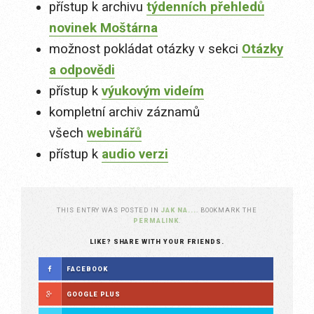
přístup k archivu
týdenních přehledů
novinek Moštárna
možnost pokládat otázky v sekci
Otázky
a odpovědi
přístup k
výukovým videím
kompletní archiv záznamů
všech
webinářů
přístup k
audio verzi
THIS ENTRY WAS POSTED IN
JAK NA...
. BOOKMARK THE
PERMALINK
.
LIKE? SHARE WITH YOUR FRIENDS.
FACEBOOK
GOOGLE PLUS