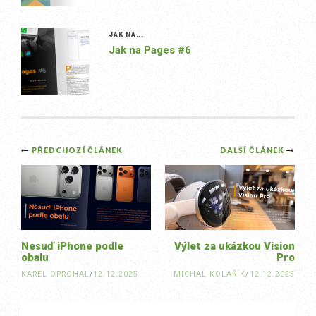
JAK NA...
Jak na Pages #6
Post
PŘEDCHOZÍ ČLÁNEK
DALŠÍ ČLÁNEK
navigation
Nesuď iPhone podle
Výlet za ukázkou Vision
obalu
Pro
KAREL OPRCHAL
/
12.12.2025
MICHAL KOLAŘÍK
/
12.12.2025