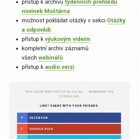
přístup k archivu
týdenních přehledů
novinek Moštárna
možnost pokládat otázky v sekci
Otázky
a odpovědi
přístup k
výukovým videím
kompletní archiv záznamů
všech
webinářů
přístup k
audio verzi
THIS ENTRY WAS POSTED IN
JAK NA...
. BOOKMARK THE
PERMALINK
.
LIKE? SHARE WITH YOUR FRIENDS.
FACEBOOK
GOOGLE PLUS