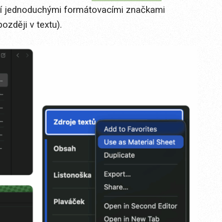
aní jednoduchými formátovacími značkami
ozději v textu).