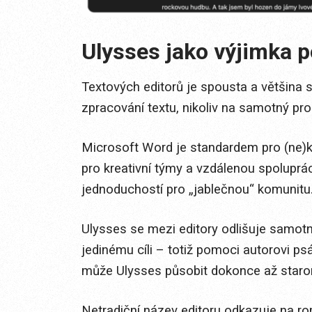
Ulysses jako výjimka po
Textových editorů je spousta a většina 
zpracování textu, nikoliv na samotný pro
Microsoft Word je standardem pro (ne)
pro kreativní týmy a vzdálenou spoluprác
jednoduchostí pro „jablečnou“ komunitu
Ulysses se mezi editory odlišuje samotn
jedinému cíli – totiž pomoci autorovi psá
může Ulysses působit dokonce až star
Netradiční název editoru odkazuje na 