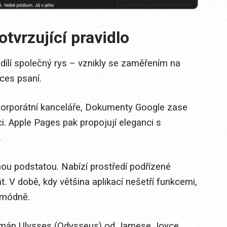
tvrzující pravidlo
sdílí společný rys – vznikly se zaměřením na
ces psaní.
korporátní kanceláře, Dokumenty Google zase
i. Apple Pages pak propojují eleganci s
.
ou podstatou. Nabízí prostředí podřízené
t. V době, kdy většina aplikací nešetří funkcemi,
omódně.
román Ulysses (Odysseus) od Jamese Joyce.