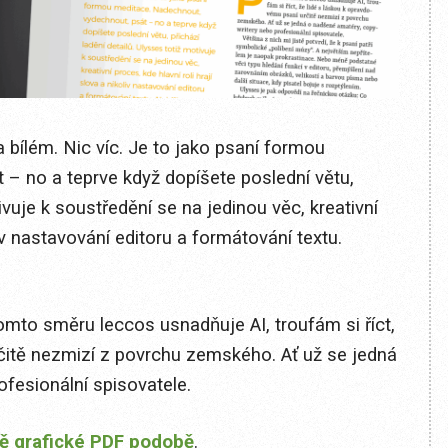
 bílém. Nic víc. Je to jako psaní formou
– no a teprve když dopíšete poslední větu,
ivuje k soustředění se na jedinou věc, kreativní
liv nastavování editoru a formátování textu.
tomto směru leccos usnadňuje AI, troufám si říct,
čitě nezmizí z povrchu zemského. Ať už se jedná
fesionální spisovatele.
ě grafické PDF podobě
.