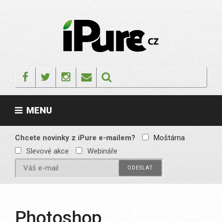
Skip
to
content
IPURE.CZ
Prémiový Apple e-
magazín, který vychází
Facebook
Twitter
Instagram
Email
každý týden. Žádné
reklamy, žádné
spekulace, jen čistý
obsah pro všechny
MENU
Apple fandy. Recenze,
komentáře a praktické
návody, jak začlenit
Apple zařízení do
Chcete novinky z iPure e-mailem?
Moštárna
každodenního života.
Slevové akce
Webináře
Photoshop