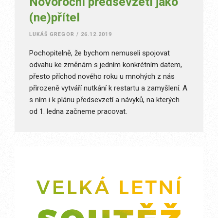
Novoroční předsevzetí jako
(ne)přítel
LUKÁŠ GREGOR
/
26.12.2019
Pochopitelně, že bychom nemuseli spojovat
odvahu ke změnám s jedním konkrétním datem,
přesto příchod nového roku u mnohých z nás
přirozeně vytváří nutkání k restartu a zamyšlení. A
s ním i k plánu předsevzetí a návyků, na kterých
od 1. ledna začneme pracovat.