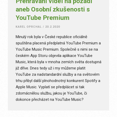
Přehrávání videí na pozadí
aneb Osobní zkušenosti s
YouTube Premium
KAREL OPRCHAL
/
20.2.2020
Minulý rok byla v České republice oficiálně
spuštěna placená předplatná YouTube Premium a
YouTube Music Premium. Společně s nimi se na
českém App Storu objevila aplikace YouTube
Music, která byla v mnoha zemích světa dostupná
již dříve. Dnes tedy už i my můžeme platit
YouTube za nadstandardní služby a na světovém
trhu přibyl další plnohodnotný konkurent Spotify a
Apple Music. Vyplatí se předplácet si tak
zdomácnělou službu, jakou je YouTube, či
dokonce přecházet na YouTube Music?