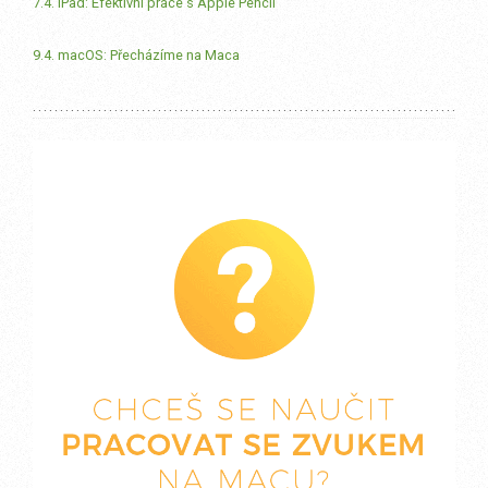
7.4. iPad: Efektivní práce s Apple Pencil
9.4. macOS: Přecházíme na Maca