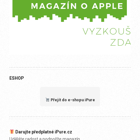
ESHOP
Přejít do e-shopu iPure
Darujte předplatné iPure.cz
Uděláte radost a podpoříte magazín.