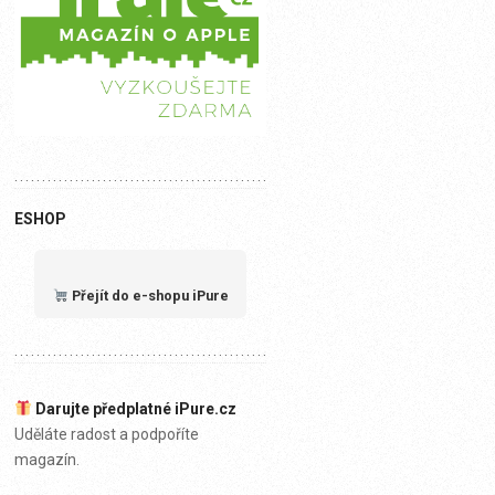
ESHOP
Přejít do e-shopu iPure
Darujte předplatné iPure.cz
Uděláte radost a podpoříte
magazín.