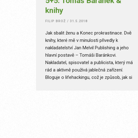
5+5: Tomáš Baránek &
knihy
FILIP BROŽ
/
31.5.2018
Jak sbalit ženu a Konec prokrastinace. Dvě
knihy, které mě v minulosti přivedly k
nakladatelství Jan Melvil Publishing a jeho
hlavní postavě – Tomáši Baránkovi.
Nakladatel, spisovatel a publicista, který má
rád a aktivně používá jablečná zařízení.
Bloguje o lifehackingu, což je způsob, jak si
udělat život složitě jednodušší. V rámci
toho jsem se ho zeptal na pět aktuálních
otázek.