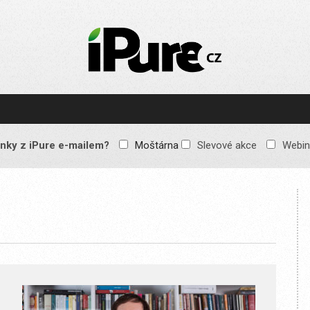
IPURE.CZ
Prémiový Apple e-
magazín, který vychází
každý týden. Žádné
reklamy, žádné
spekulace, jen čistý
obsah pro všechny
nky z iPure e-mailem?
Moštárna
Slevové akce
Webin
Apple fandy. Recenze,
komentáře a praktické
návody, jak začlenit
Apple zařízení do
každodenního života.