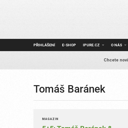
Skip
to
content
PŘIHLÁŠENÍ
E-SHOP
IPURE.CZ
O NÁS
Chcete novi
Tomáš Baránek
MAGAZÍN