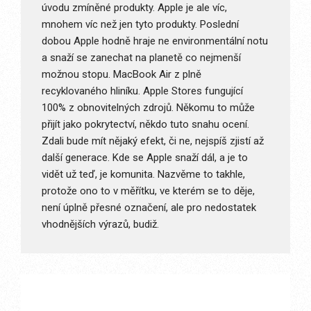
úvodu zmíněné produkty. Apple je ale víc,
mnohem víc než jen tyto produkty. Poslední
dobou Apple hodně hraje ne environmentální notu
a snaží se zanechat na planetě co nejmenší
možnou stopu. MacBook Air z plně
recyklovaného hliníku. Apple Stores fungující
100% z obnovitelných zdrojů. Někomu to může
přijít jako pokrytectví, někdo tuto snahu ocení.
Zdali bude mít nějaký efekt, či ne, nejspíš zjistí až
další generace. Kde se Apple snaží dál, a je to
vidět už teď, je komunita. Nazvěme to takhle,
protože ono to v měřítku, ve kterém se to děje,
není úplně přesné označení, ale pro nedostatek
vhodnějších výrazů, budiž.