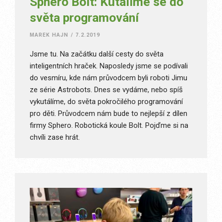
Sphero Bolt: Kutálíme se do
světa programování
MAREK HAJN
/
7.2.2019
Jsme tu. Na začátku další cesty do světa
inteligentních hraček. Naposledy jsme se podívali
do vesmíru, kde nám průvodcem byli roboti Jimu
ze série Astrobots. Dnes se vydáme, nebo spíš
vykutálíme, do světa pokročilého programování
pro děti. Průvodcem nám bude to nejlepší z dílen
firmy Sphero. Robotická koule Bolt. Pojďme si na
chvíli zase hrát.