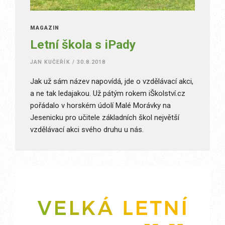
MAGAZÍN
Letní škola s iPady
JAN KUČEŘÍK
/
30.8.2018
Jak už sám název napovídá, jde o vzdělávací akci,
a ne tak ledajakou. Už pátým rokem iŠkolství.cz
pořádalo v horském údolí Malé Morávky na
Jesenicku pro učitele základních škol největší
vzdělávací akci svého druhu u nás.