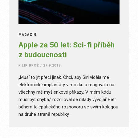
MAGAZÍN
Apple za 50 let: Sci-fi příběh
z budoucnosti
FILIP BROŽ
/
27.9.2018
„Musí to jít přeci jinak. Chci, aby Siri viděla mé
elektronické implantáty v mozku a reagovala na
všechny mé myšlenkové příkazy. V mém kódu
musí být chyba,“ rozčiloval se mladý vývojář Petr
během telepatického rozhovoru se svým kolegou
na druhé straně republiky.