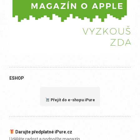
ESHOP
Přejít do e-shopu iPure
Darujte předplatné iPure.cz
Uděláte radost a podpoříte magazín.