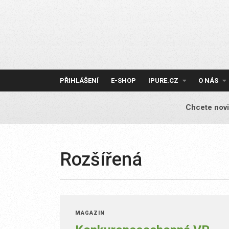
Skip
to
content
PŘIHLÁŠENÍ
E-SHOP
IPURE.CZ
O NÁS
Chcete novi
Rozšířená
MAGAZÍN