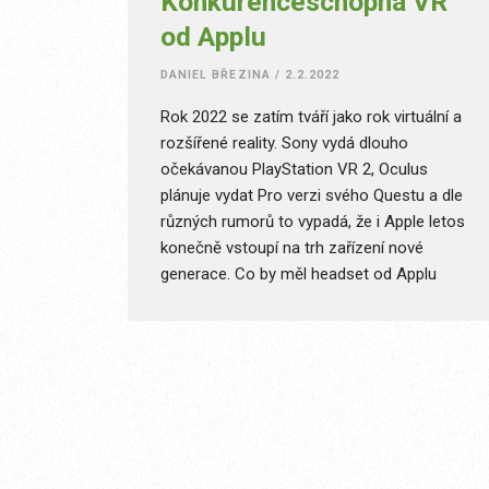
Konkurenceschopná VR
od Applu
DANIEL BŘEZINA
/
2.2.2022
Rok 2022 se zatím tváří jako rok virtuální a
rozšířené reality. Sony vydá dlouho
očekávanou PlayStation VR 2, Oculus
plánuje vydat Pro verzi svého Questu a dle
různých rumorů to vypadá, že i Apple letos
konečně vstoupí na trh zařízení nové
generace. Co by měl headset od Applu
splňovat, aby byl lepší než konkurence, a co
od něj už tak automaticky očekáváme?