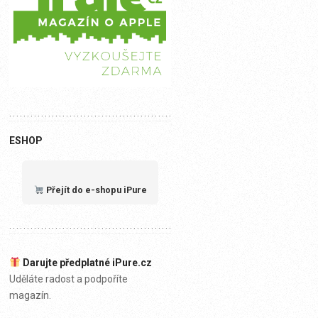
ESHOP
Přejít do e-shopu iPure
Darujte předplatné iPure.cz
Uděláte radost a podpoříte
magazín.