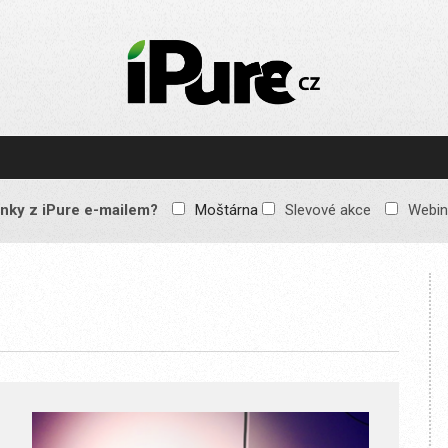
IPURE.CZ
Prémiový Apple e-
magazín, který vychází
každý týden. Žádné
reklamy, žádné
spekulace, jen čistý
obsah pro všechny
nky z iPure e-mailem?
Moštárna
Slevové akce
Webin
Apple fandy. Recenze,
komentáře a praktické
návody, jak začlenit
Apple zařízení do
každodenního života.