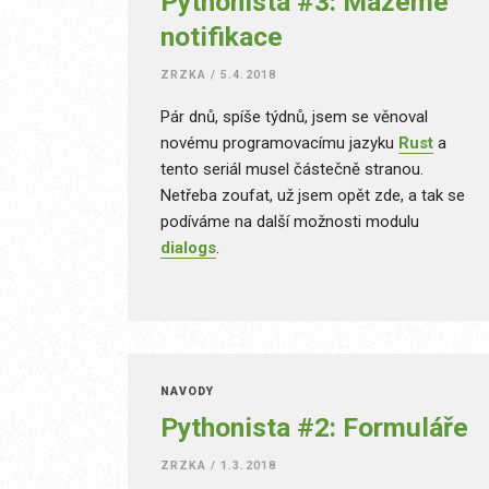
Pythonista #3: Mažeme
notifikace
ZRZKA
/
5.4.2018
Pár dnů, spíše týdnů, jsem se věnoval
novému programovacímu jazyku
Rust
a
tento seriál musel částečně stranou.
Netřeba zoufat, už jsem opět zde, a tak se
podíváme na další možnosti modulu
dialogs
.
NÁVODY
Pythonista #2: Formuláře
ZRZKA
/
1.3.2018