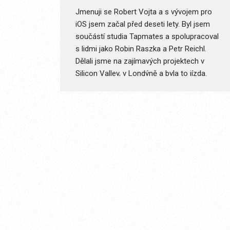
Jmenuji se Robert Vojta a s vývojem pro
iOS jsem začal před deseti lety. Byl jsem
součástí studia Tapmates a spolupracoval
s lidmi jako Robin Raszka a Petr Reichl.
Dělali jsme na zajímavých projektech v
Silicon Valley, v Londýně a byla to jízda.
Doba urputného „soupeření“ se studiem
Inmite. Údaje o kreditní kartě jsme museli
posílat faxem do Applu, iOS toho z
dnešního pohledu moc neuměl, Apple byl
hodně striktní, nediskutoval o ničem, házel
nám klacky pod nohy… Možná si tu dobu
pamatujete, možná ne, ale bylo fajn být u
toho od samotného začátku.