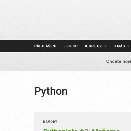
Skip
to
content
PŘIHLÁŠENÍ
E-SHOP
IPURE.CZ
O NÁS
Chcete novi
Python
NÁVODY