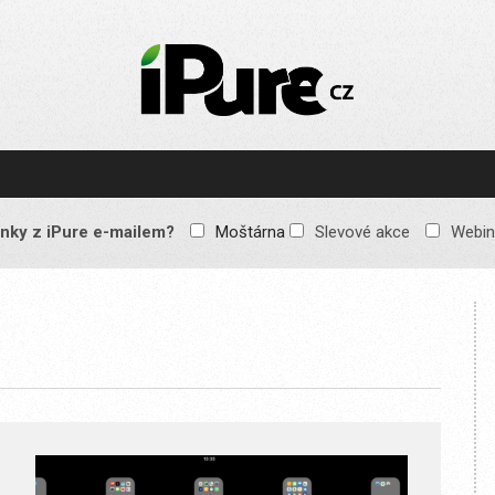
IPURE.CZ
Prémiový Apple e-
magazín, který vychází
každý týden. Žádné
reklamy, žádné
spekulace, jen čistý
obsah pro všechny
nky z iPure e-mailem?
Moštárna
Slevové akce
Webin
Apple fandy. Recenze,
komentáře a praktické
návody, jak začlenit
Apple zařízení do
každodenního života.