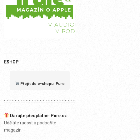
ESHOP
Přejít do e-shopu iPure
Darujte předplatné iPure.cz
Uděláte radost a podpoříte
magazín.