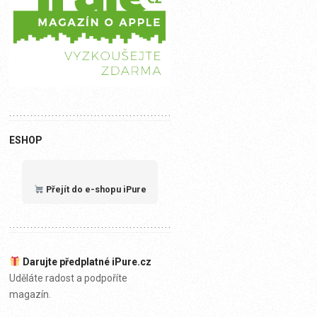
ESHOP
Přejít do e-shopu iPure
Darujte předplatné iPure.cz
Uděláte radost a podpoříte
magazín.