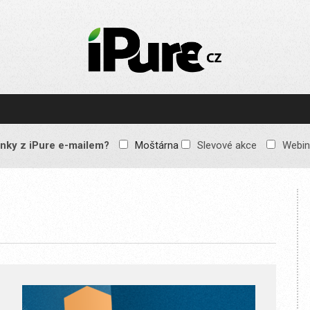
IPURE.CZ
Prémiový Apple e-
magazín, který vychází
každý týden. Žádné
reklamy, žádné
spekulace, jen čistý
obsah pro všechny
nky z iPure e-mailem?
Moštárna
Slevové akce
Webin
Apple fandy. Recenze,
komentáře a praktické
návody, jak začlenit
Apple zařízení do
každodenního života.