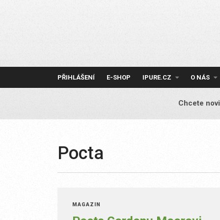
Skip
to
content
PŘIHLÁŠENÍ
E-SHOP
IPURE.CZ
O NÁS
Chcete novi
Pocta
MAGAZÍN