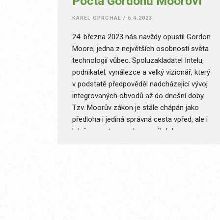
Pocta Gordonu Moorovi
KAREL OPRCHAL
/
6.4.2023
24. března 2023 nás navždy opustil Gordon
Moore, jedna z největších osobností světa
technologií vůbec. Spoluzakladatel Intelu,
podnikatel, vynálezce a velký vizionář, který
v podstatě předpověděl nadcházející vývoj
integrovaných obvodů až do dnešní doby.
Tzv. Moorův zákon je stále chápán jako
předloha i jediná správná cesta vpřed, ale i
když se na tom v oboru málokdo
stoprocentně shodne, zřejmě už můžeme
jistou dobu pozorovat odklon od tohoto
zákona. Bez Gordona Moora bychom ale
asi nikdy nebyli tam, kde jsme teď.